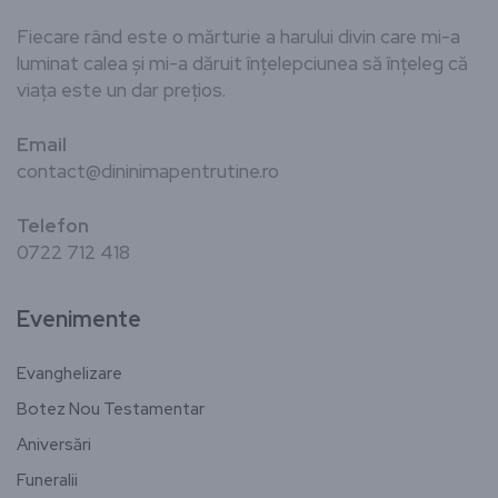
Fiecare rând este o mărturie a harului divin care mi-a
luminat calea și mi-a dăruit înțelepciunea să înțeleg că
viața este un dar prețios.
Email
contact@dininimapentrutine.ro
Telefon
0722 712 418
Evenimente
Evanghelizare
Botez Nou Testamentar
Aniversări
Funeralii