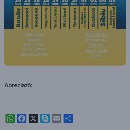
Apreciază:
WhatsApp
Facebook
X
Skype
Email
Partajează