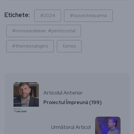
Etichete:
#2024
#isusestelacarma
#moiseardelean. #penticostal
#themessangers
turneu
Articolul Anterior
Proiectul Împreună (199)
Următorul Articol