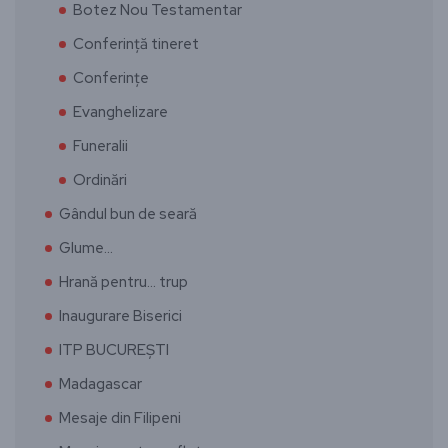
Botez Nou Testamentar
Conferință tineret
Conferințe
Evanghelizare
Funeralii
Ordinări
Gândul bun de seară
Glume…
Hrană pentru… trup
Inaugurare Biserici
ITP BUCUREȘTI
Madagascar
Mesaje din Filipeni