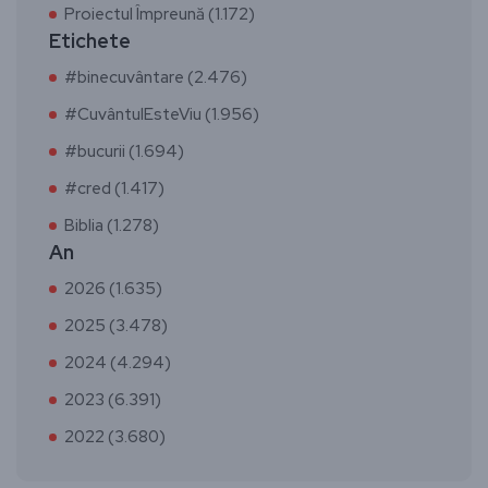
Proiectul Împreună (1.172)
Etichete
#binecuvântare (2.476)
#CuvântulEsteViu (1.956)
#bucurii (1.694)
#cred (1.417)
Biblia (1.278)
An
2026 (1.635)
2025 (3.478)
2024 (4.294)
2023 (6.391)
2022 (3.680)