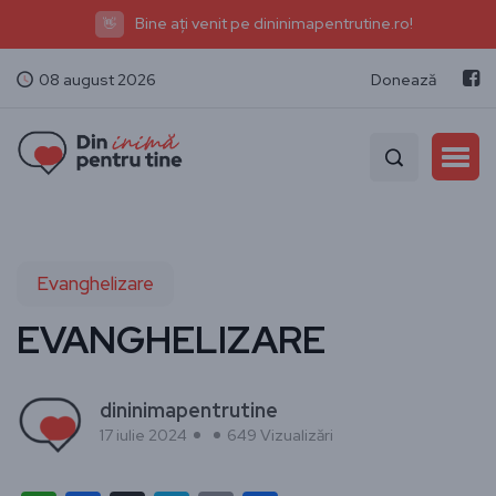
Bine ați venit pe dininimapentrutine.ro!
👋
08 august 2026
Donează
Evanghelizare
EVANGHELIZARE
dininimapentrutine
17 iulie 2024
649 Vizualizări