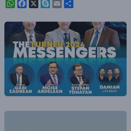
WhatsApp
Facebook
X
Skype
Email
Partajează