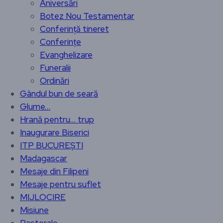
Aniversări
Botez Nou Testamentar
Conferință tineret
Conferințe
Evanghelizare
Funeralii
Ordinări
Gândul bun de seară
Glume…
Hrană pentru… trup
Inaugurare Biserici
ITP BUCUREȘTI
Madagascar
Mesaje din Filipeni
Mesaje pentru suflet
MIJLOCIRE
Misiune