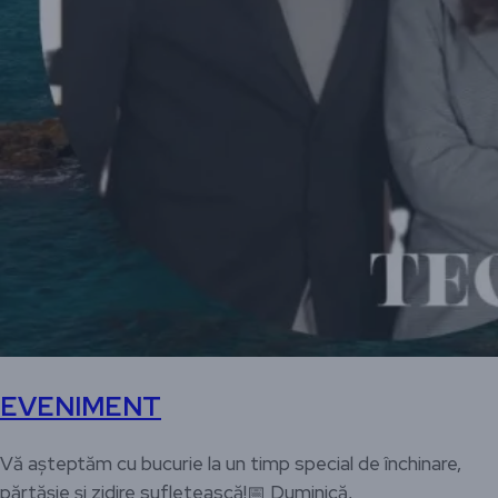
EVENIMENT
Vă așteptăm cu bucurie la un timp special de închinare,
părtășie și zidire sufletească!📅 Duminică,