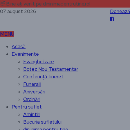
👋
Bine ați venit pe dininimapentrutine.ro!
07 august 2026
Donează
MENU
Acasă
Evenimente
Evanghelizare
Botez Nou Testamentar
Conferință tineret
Funeralii
Aniversări
Ordinări
Pentru suflet
Amintiri
Bucuria sufletului
din inima pentru tine