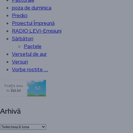
Pastorale
poza de duminica
Predici
Proiectul Împreună
RADIO LEVI-Emisiuni
Sărbători
Paștele
Versetul de aur
Versuri
Vorbe rostite ….
Arhivă
Arhivă