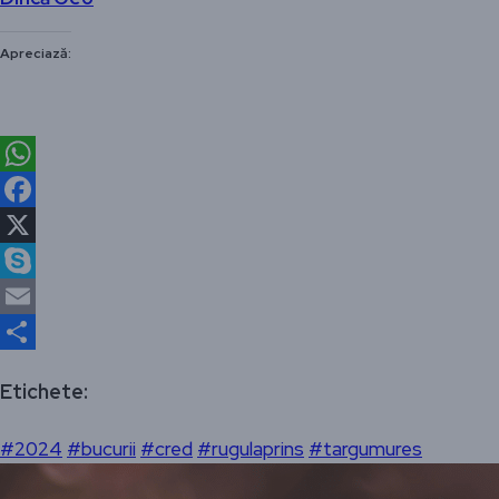
Apreciază:
WhatsApp
Facebook
X
Skype
Email
Partajează
Etichete:
#2024
#bucurii
#cred
#rugulaprins
#targumures