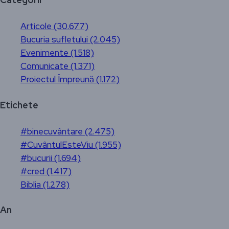
Articole (30.677)
Bucuria sufletului (2.045)
Evenimente (1.518)
Comunicate (1.371)
Proiectul Împreună (1.172)
Etichete
#binecuvântare (2.475)
#CuvântulEsteViu (1.955)
#bucurii (1.694)
#cred (1.417)
Biblia (1.278)
An