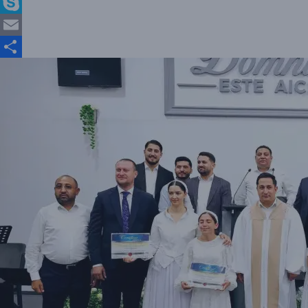
X
Skype
Email
Partajează