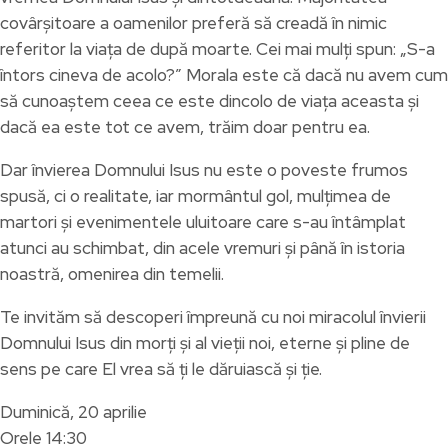
covârșitoare a oamenilor preferă să creadă în nimic
referitor la viața de după moarte. Cei mai mulți spun: „S-a
întors cineva de acolo?” Morala este că dacă nu avem cum
să cunoaștem ceea ce este dincolo de viața aceasta și
dacă ea este tot ce avem, trăim doar pentru ea.
Dar învierea Domnului Isus nu este o poveste frumos
spusă, ci o realitate, iar mormântul gol, mulțimea de
martori și evenimentele uluitoare care s-au întâmplat
atunci au schimbat, din acele vremuri și până în istoria
noastră, omenirea din temelii.
Te invităm să descoperi împreună cu noi miracolul învierii
Domnului Isus din morți și al vieții noi, eterne și pline de
sens pe care El vrea să ți le dăruiască și ție.
Duminică, 20 aprilie
Orele 14:30