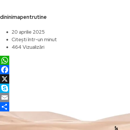
dininimapentrutine
20 aprilie 2025
Citești într-un minut
464 Vizualizări
WhatsApp
Facebook
X
Skype
Email
Partajează