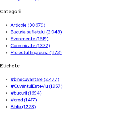
Categorii
Articole (30.679)
Bucuria sufletului (2.048)
Evenimente (1.519)
Comunicate (1.372)
Proiectul Împreună (1.173)
Etichete
#binecuvântare (2.477)
#CuvântulEsteViu (1.957)
#bucurii (1.694)
#cred (1.417)
Biblia (1.278)