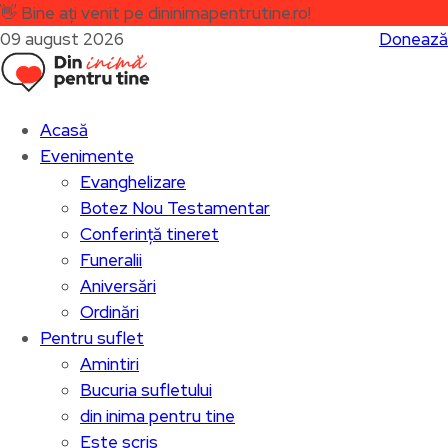
👋
Bine ați venit pe dininimapentrutine.ro!
09 august 2026
Donează
Acasă
Evenimente
Evanghelizare
Botez Nou Testamentar
Conferință tineret
Funeralii
Aniversări
Ordinări
Pentru suflet
Amintiri
Bucuria sufletului
din inima pentru tine
Este scris