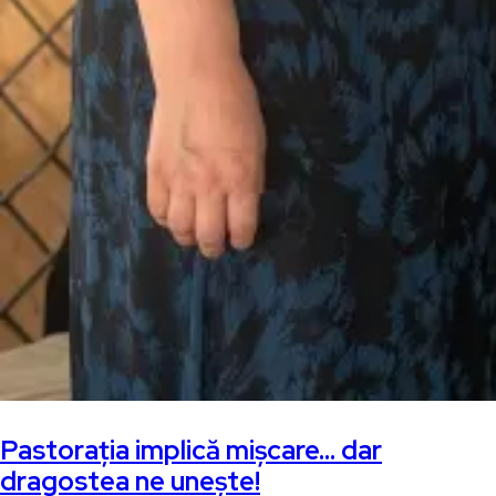
Pastorația implică mișcare… dar
dragostea ne unește!