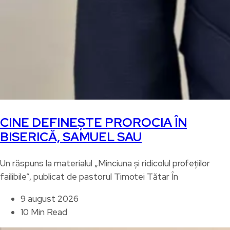
CINE DEFINEȘTE PROROCIA ÎN
BISERICĂ, SAMUEL SAU
Un răspuns la materialul „Minciuna și ridicolul profețiilor
failibile”, publicat de pastorul Timotei Tătar În
9 august 2026
10 Min Read