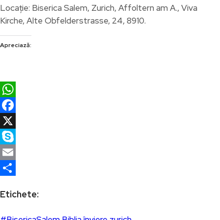
Locație: Biserica Salem, Zurich, Affoltern am A., Viva
Kirche, Alte Obfelderstrasse, 24, 8910.
Apreciază:
WhatsApp
Facebook
X
Skype
Email
Partajează
Etichete:
#BisericaSalem
Biblia
înviere
zurich