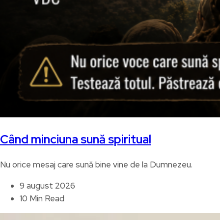
Când minciuna sună spiritual
Nu orice mesaj care sună bine vine de la Dumnezeu.
9 august 2026
10 Min Read