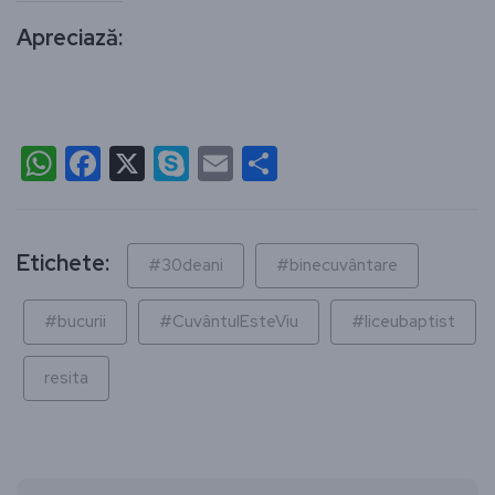
Apreciază:
WhatsApp
Facebook
X
Skype
Email
Partajează
Etichete:
#30deani
#binecuvântare
#bucurii
#CuvântulEsteViu
#liceubaptist
resita