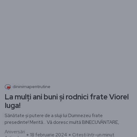
dininimapentrutine
La mulți ani buni și rodnici frate Viorel
Iuga!
Sănătate și putere de a sluji lui Dumnezeu frate
presedinte! Merită… Vă doresc multă BINECUVÂNTARE,
Aniversări
18 februarie 2024
Citești într-un minut