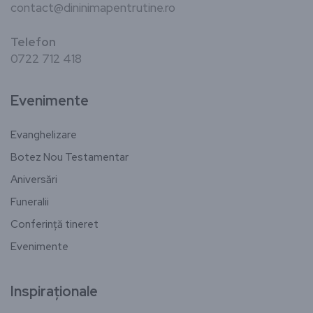
contact@dininimapentrutine.ro
Telefon
0722 712 418
Evenimente
Evanghelizare
Botez Nou Testamentar
Aniversări
Funeralii
Conferință tineret
Evenimente
Inspiraționale