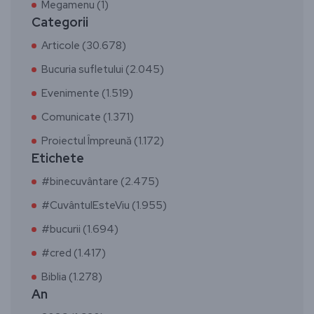
Megamenu (1)
Categorii
Articole (30.678)
Bucuria sufletului (2.045)
Evenimente (1.519)
Comunicate (1.371)
Proiectul Împreună (1.172)
Etichete
#binecuvântare (2.475)
#CuvântulEsteViu (1.955)
#bucurii (1.694)
#cred (1.417)
Biblia (1.278)
An