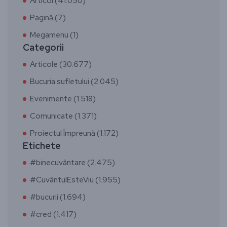
Articol (41.050)
Pagină (7)
Megamenu (1)
Categorii
Articole (30.677)
Bucuria sufletului (2.045)
Evenimente (1.518)
Comunicate (1.371)
Proiectul Împreună (1.172)
Etichete
#binecuvântare (2.475)
#CuvântulEsteViu (1.955)
#bucurii (1.694)
#cred (1.417)