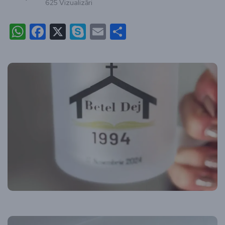
625 Vizualizări
WhatsApp
Facebook
X
Skype
Email
Partajează