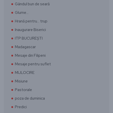
Gândul bun de seară
Glume…
Hrană pentru… trup
Inaugurare Biserici
ITP BUCUREȘTI
Madagascar
Mesaje din Filipeni
Mesaje pentru suflet
MIJLOCIRE
Misiune
Pastorale
poza de duminica
Predici