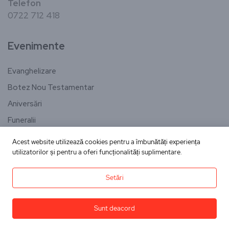
Telefon
0722 712 418
Evenimente
Evanghelizare
Botez Nou Testamentar
Aniversări
Funeralii
Conferință tineret
Acest website utilizează cookies pentru a îmbunătăți experiența
utilizatorilor și pentru a oferi funcționalități suplimentare.
Evenimente
Setări
Inspiraționale
Sunt deacord
Bucuria sufletului
din inima pentru tine