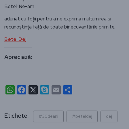
Betel! Ne-am
adunat cu toții pentru a ne exprima mulțumirea si
recunoştinţa față de toate binecuvântările primite.
Betel Dej
Apreciază:
WhatsApp
Facebook
X
Skype
Email
Partajează
Etichete:
#30deani
#beteldej
dej