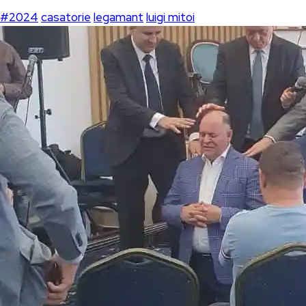
#2024
casatorie
legamant
luigi mitoi