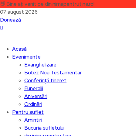
👋
Bine ați venit pe dininimapentrutine.ro!
07 august 2026
Donează
Acasă
Evenimente
Evanghelizare
Botez Nou Testamentar
Conferință tineret
Funeralii
Aniversări
Ordinări
Pentru suflet
Amintiri
Bucuria sufletului
din inima pentru tine