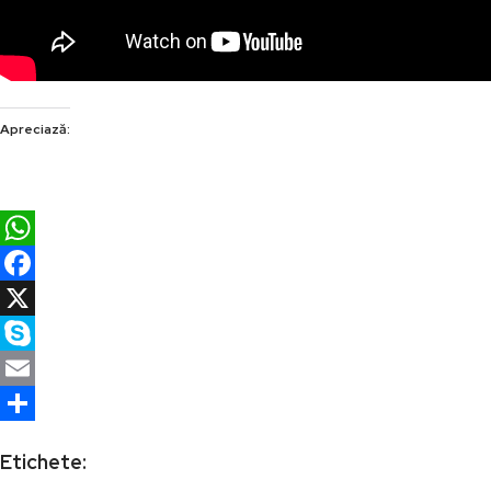
Apreciază:
WhatsApp
Facebook
X
Skype
Email
Partajează
Etichete: