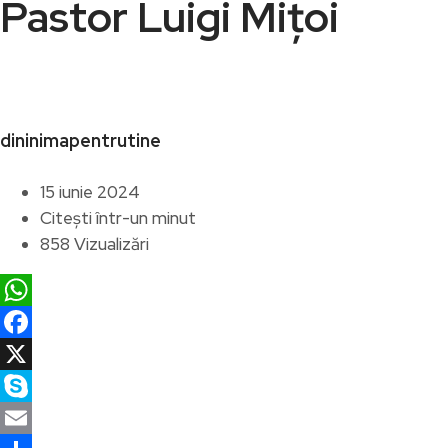
Pastor Luigi Mițoi
dininimapentrutine
15 iunie 2024
Citești într-un minut
858 Vizualizări
WhatsApp
Facebook
X
Skype