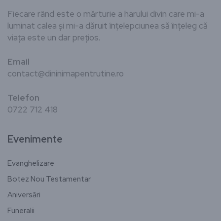
Fiecare rând este o mărturie a harului divin care mi-a
luminat calea și mi-a dăruit înțelepciunea să înțeleg că
viața este un dar prețios.
Email
contact@dininimapentrutine.ro
Telefon
0722 712 418
Evenimente
Evanghelizare
Botez Nou Testamentar
Aniversări
Funeralii