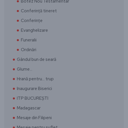
Botez Nou Testamentar
Conferință tineret
Conferințe
Evanghelizare
Funeralii
Ordinări
Gândul bun de seară
Glume…
Hrană pentru… trup
Inaugurare Biserici
ITP BUCUREȘTI
Madagascar
Mesaje din Filipeni
Mesaje pentru suflet