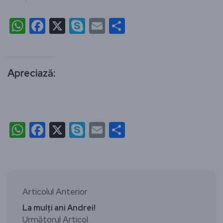
WhatsApp
Facebook
X
Skype
Email
Partajează
Apreciază:
WhatsApp
Facebook
X
Skype
Email
Partajează
Articolul Anterior
La mulți ani Andrei!
Următorul Articol