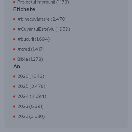
Proiectul Împreună (1.173)
Etichete
#binecuvântare (2.478)
#CuvântulEsteViu (1.959)
#bucurii (1.694)
#cred (1.417)
Biblia (1.278)
An
2026 (1.643)
2025 (3.478)
2024 (4.294)
2023 (6.391)
2022 (3.680)