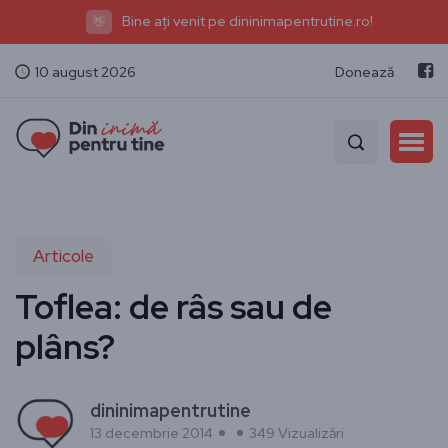
Bine ați venit pe dininimapentrutine.ro!
👋
10 august 2026
Donează
Articole
Toflea: de râs sau de
plâns?
dininimapentrutine
13 decembrie 2014
349 Vizualizări