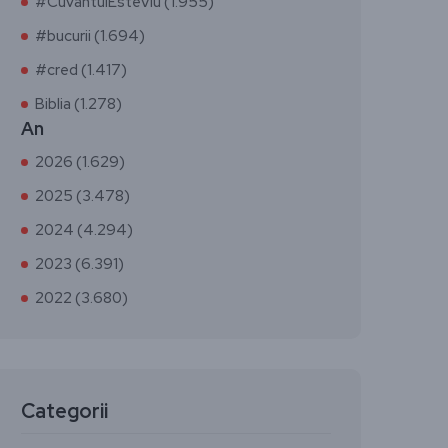
#CuvântulEsteViu (1.955)
#bucurii (1.694)
#cred (1.417)
Biblia (1.278)
An
2026 (1.629)
2025 (3.478)
2024 (4.294)
2023 (6.391)
2022 (3.680)
Categorii