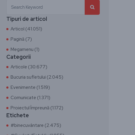
Tipuri de articol
Articol (41.051)
Pagină (7)
Megamenu (1)
Categorii
Articole (30.677)
Bucuria sufletului (2.045)
Evenimente (1.519)
Comunicate (1.371)
Proiectul Împreună (1.172)
Etichete
#binecuvântare (2.475)