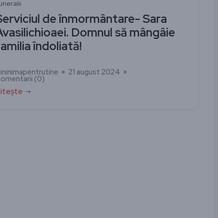
uneralii
Serviciul de înmormântare- Sara
Avasilichioaei. Domnul să mângâie
amilia îndoliată!
ininimapentrutine
21 august 2024
omentarii (
0
)
itește