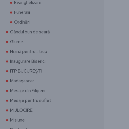
Evanghelizare
Funeralii
Ordinări
Gândul bun de seară
Glume…
Hrană pentru… trup
Inaugurare Biserici
ITP BUCUREȘTI
Madagascar
Mesaje din Filipeni
Mesaje pentru suflet
MIJLOCIRE
Misiune