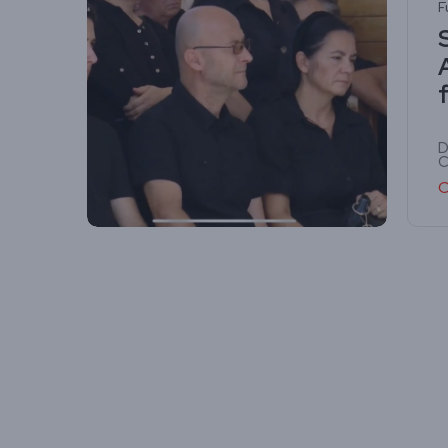
F
f
D
C
C