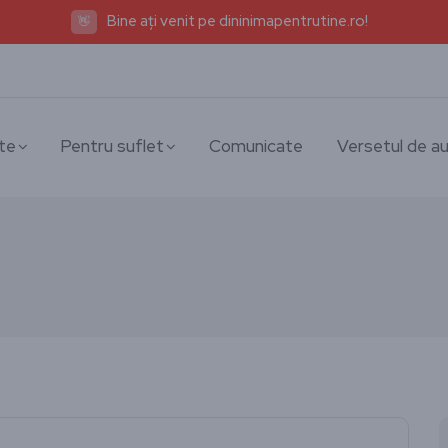
Bine ați venit pe dininimapentrutine.ro!
👋
te
Pentru suflet
Comunicate
Versetul de au