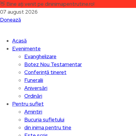
👋
Bine ați venit pe dininimapentrutine.ro!
07 august 2026
Donează
Acasă
Evenimente
Evanghelizare
Botez Nou Testamentar
Conferință tineret
Funeralii
Aniversări
Ordinări
Pentru suflet
Amintiri
Bucuria sufletului
din inima pentru tine
Este scris