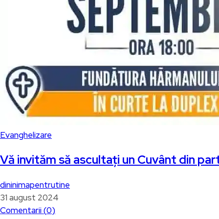
Evanghelizare
Vă invităm să ascultați un Cuvânt din pa
dininimapentrutine
31 august 2024
Comentarii (
0
)