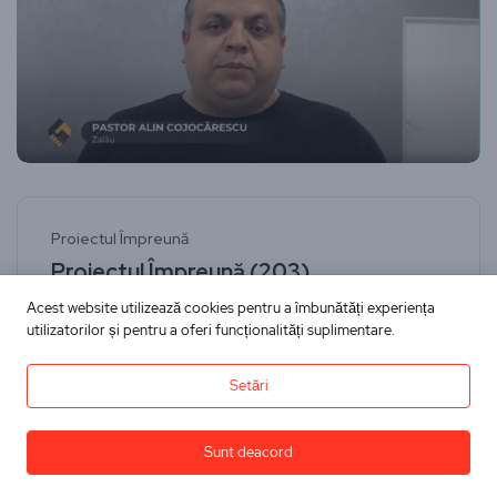
Proiectul Împreună
Proiectul Împreună (203)
Acest website utilizează cookies pentru a îmbunătăți experiența
Dininimapentrutine
21 iulie 2024
utilizatorilor și pentru a oferi funcționalități suplimentare.
Citește
Setări
Sunt deacord