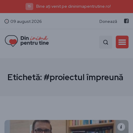
Bine ați venit pe dininimapentrutine.ro!
👋
09 august 2026
Donează
Etichetă:
#proiectul împreună