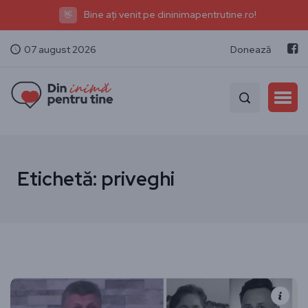
Bine ați venit pe dininimapentrutine.ro!
👋
07 august 2026
Donează
Etichetă:
priveghi