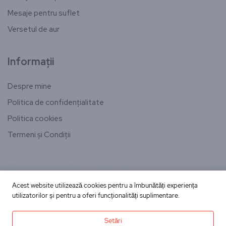
Mesaje pentru suflet
Versetul de aur
Informații
Despre mine
Politica de confidențialitate
Politica cookies
Termeni și Condiții
[email-subscribers-form id="1"]
Acest website utilizează cookies pentru a îmbunătăți experiența
utilizatorilor și pentru a oferi funcționalități suplimentare.
Copyright © Toate drepturile rezervate
Setări