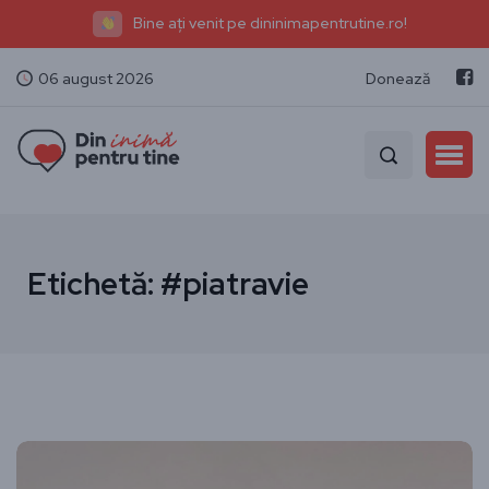
Bine ați venit pe dininimapentrutine.ro!
06 august 2026
Donează
Etichetă:
#piatravie