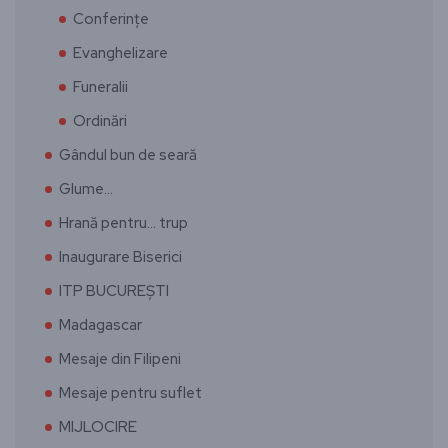
Conferințe
Evanghelizare
Funeralii
Ordinări
Gândul bun de seară
Glume…
Hrană pentru… trup
Inaugurare Biserici
ITP BUCUREȘTI
Madagascar
Mesaje din Filipeni
Mesaje pentru suflet
MIJLOCIRE