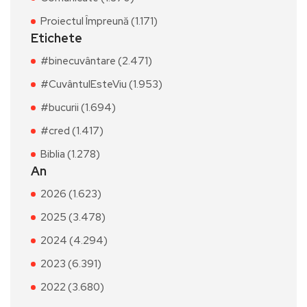
Proiectul Împreună (1.171)
Etichete
#binecuvântare (2.471)
#CuvântulEsteViu (1.953)
#bucurii (1.694)
#cred (1.417)
Biblia (1.278)
An
2026 (1.623)
2025 (3.478)
2024 (4.294)
2023 (6.391)
2022 (3.680)