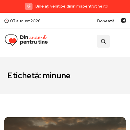
Bine ați venit pe dininimapentrutine.ro!
👋
07 august 2026
Donează
Etichetă:
minune