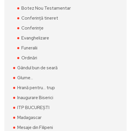
Botez Nou Testamentar
Conferință tineret
Conferințe
Evanghelizare
Funeralii
Ordinări
Gândul bun de seară
Glume…
Hrană pentru… trup
Inaugurare Biserici
ITP BUCUREȘTI
Madagascar
Mesaje din Filipeni