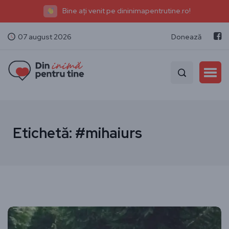
Bine ați venit pe dininimapentrutine.ro!
07 august 2026
Donează
Etichetă:
#mihaiurs