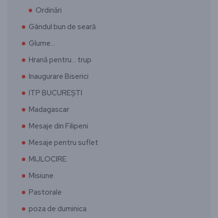
Ordinări
Gândul bun de seară
Glume…
Hrană pentru… trup
Inaugurare Biserici
ITP BUCUREȘTI
Madagascar
Mesaje din Filipeni
Mesaje pentru suflet
MIJLOCIRE
Misiune
Pastorale
poza de duminica