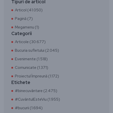
Tipuri de articol
Articol (41.050)
Pagină (7)
Megamenu (1)
Categorii
Articole (30.677)
Bucuria sufletului (2.045)
Evenimente (1.518)
Comunicate (1.371)
Proiectul Împreună (1.172)
Etichete
#binecuvântare (2.475)
#CuvântulEsteViu (1.955)
#bucurii (1.694)