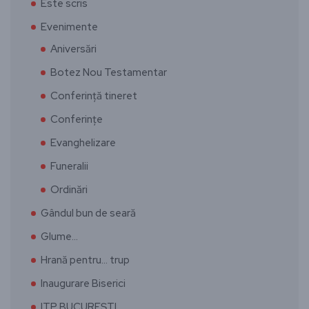
Este scris
Evenimente
Aniversări
Botez Nou Testamentar
Conferință tineret
Conferințe
Evanghelizare
Funeralii
Ordinări
Gândul bun de seară
Glume…
Hrană pentru… trup
Inaugurare Biserici
ITP BUCUREȘTI