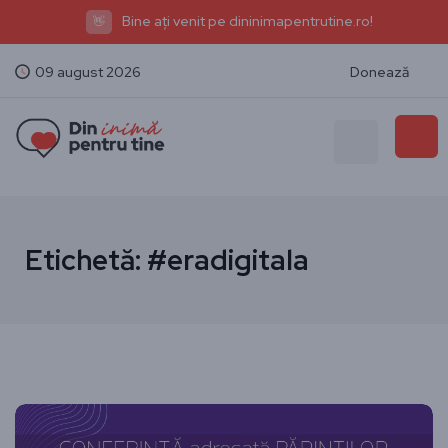
Bine ați venit pe dininimapentrutine.ro!
👋
09 august 2026
Donează
Etichetă:
#eradigitala