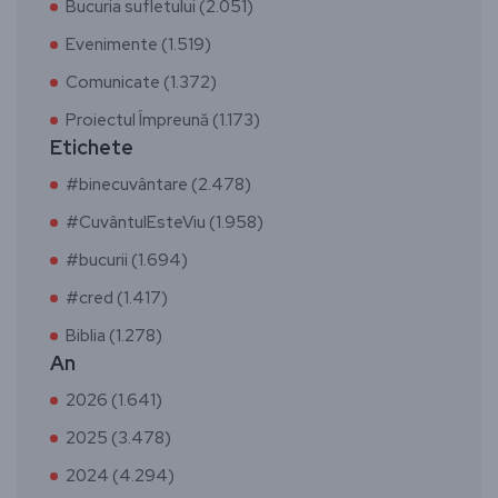
Bucuria sufletului (2.051)
Evenimente (1.519)
Comunicate (1.372)
Proiectul Împreună (1.173)
Etichete
#binecuvântare (2.478)
#CuvântulEsteViu (1.958)
#bucurii (1.694)
#cred (1.417)
Biblia (1.278)
An
2026 (1.641)
2025 (3.478)
2024 (4.294)