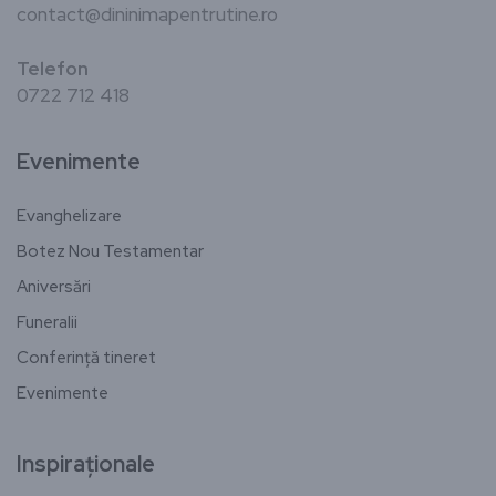
contact@dininimapentrutine.ro
Telefon
0722 712 418
Evenimente
Evanghelizare
Botez Nou Testamentar
Aniversări
Funeralii
Conferință tineret
Evenimente
Inspiraționale