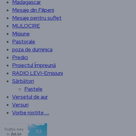
Madagascar
Mesaje din Filipeni
Mesaje pentru suflet
MIJLOCIRE
Misiune
Pastorale
poza de duminica
Predici
Proiectul Împreună
RADIO LEVI-Emisiuni
Sărbători
Paștele
Versetul de aur
Versuri
Vorbe rostite ….