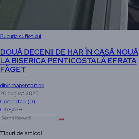
Bucuria sufletului
DOUĂ DECENII DE HAR ÎN CASĂ NOUĂ
LA BISERICA PENTICOSTALĂ EFRATA
FĂGET
dininimapentrutine
20 august 2025
Comentarii (
0
)
Citește
Tipuri de articol