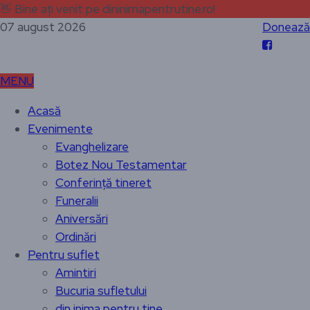
👋
Bine ați venit pe dininimapentrutine.ro!
07 august 2026
Donează
MENU
Acasă
Evenimente
Evanghelizare
Botez Nou Testamentar
Conferință tineret
Funeralii
Aniversări
Ordinări
Pentru suflet
Amintiri
Bucuria sufletului
din inima pentru tine