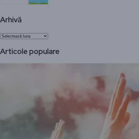
Arhivă
Arhivă
Articole populare