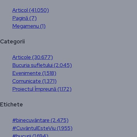
Articol (41.050)
Pagină (7)
Megamenu (1)
Categorii
Articole (30.677)
Bucuria sufletului (2.045)
Evenimente (1.518)
Comunicate (1.371)
Proiectul Împreună (1.172)
Etichete
#binecuvântare (2.475)
#CuvântulEsteViu (1.955)
#bucurii (1.694)