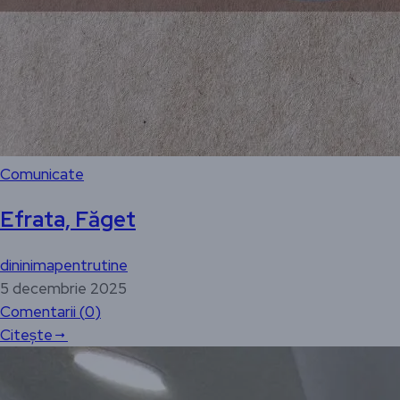
Comunicate
Efrata, Făget
dininimapentrutine
5 decembrie 2025
Comentarii (
0
)
Citește