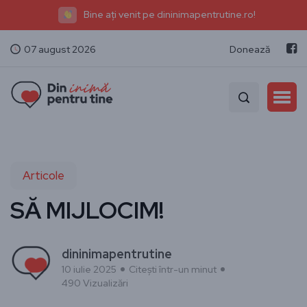
Bine ați venit pe dininimapentrutine.ro!
07 august 2026
Donează
Articole
SĂ MIJLOCIM!
dininimapentrutine
10 iulie 2025
Citești într-un minut
490 Vizualizări