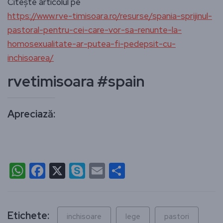
Citește articolul pe
https://www.rve-timisoara.ro/resurse/spania-sprijinul-
pastoral-pentru-cei-care-vor-sa-renunte-la-
homosexualitate-ar-putea-fi-pedepsit-cu-
inchisoarea/
rvetimisoara #spain
Apreciază:
WhatsApp
Facebook
X
Skype
Email
Partajează
Etichete:
inchisoare
lege
pastori