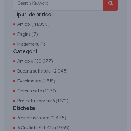
Tipuri de articol
Articol (41.050)
Pagină (7)
Megamenu (1)
Categorii
Articole (30.677)
Bucuria sufletului (2.045)
Evenimente (1.518)
Comunicate (1.371)
Proiectul Împreună (1.172)
Etichete
#binecuvântare (2.475)
#CuvântulEsteViu (1.955)