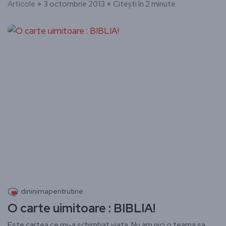
Articole
3 octombrie 2013
Citești în 2 minute
dininimapentrutine
O carte uimitoare : BIBLIA!
Este cartea ce mi-a schimbat viata. Nu am nici o teama sa