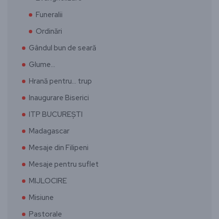
Funeralii
Ordinări
Gândul bun de seară
Glume…
Hrană pentru… trup
Inaugurare Biserici
ITP BUCUREȘTI
Madagascar
Mesaje din Filipeni
Mesaje pentru suflet
MIJLOCIRE
Misiune
Pastorale