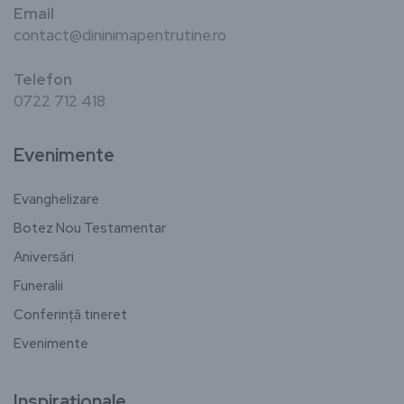
Email
contact@dininimapentrutine.ro
Telefon
0722 712 418
Evenimente
Evanghelizare
Botez Nou Testamentar
Aniversări
Funeralii
Conferință tineret
Evenimente
Inspiraționale