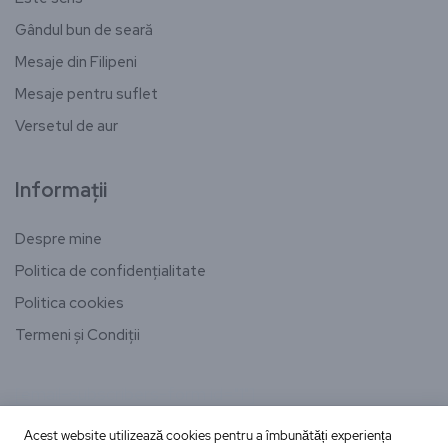
Gândul bun de seară
Mesaje din Filipeni
Mesaje pentru suflet
Versetul de aur
Informații
Despre mine
Politica de confidențialitate
Politica cookies
Termeni și Condiții
[email-subscribers-form id="1"]
Acest website utilizează cookies pentru a îmbunătăți experiența