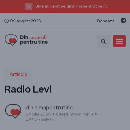
Bine ați venit pe dininimapentrutine.ro!
👋
09 august 2026
Donează
Articole
Radio Levi
dininimapentrutine
24 iulie 2020
Citești într-un minut
485 Vizualizări