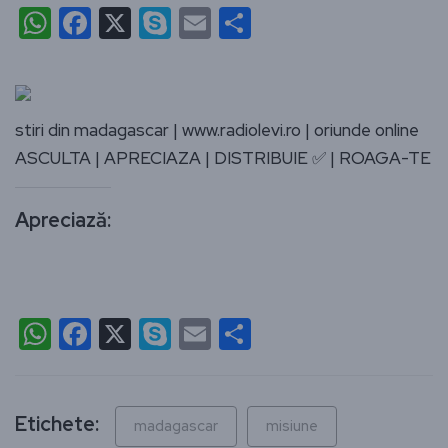
WhatsApp
Facebook
X
Skype
Email
Partajează
stiri din madagascar | www.radiolevi.ro | oriunde online
ASCULTA | APRECIAZA | DISTRIBUIE ✅ | ROAGA-TE
Apreciază:
WhatsApp
Facebook
X
Skype
Email
Partajează
Etichete:
madagascar
misiune