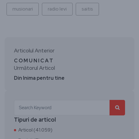
musionari
radio levi
saitis
Articolul Anterior
C O M U N I C A T
Următorul Articol
Din Inima pentru tine
Tipuri de articol
Articol (41.059)