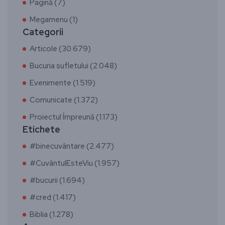
Pagină (7)
Megamenu (1)
Categorii
Articole (30.679)
Bucuria sufletului (2.048)
Evenimente (1.519)
Comunicate (1.372)
Proiectul Împreună (1.173)
Etichete
#binecuvântare (2.477)
#CuvântulEsteViu (1.957)
#bucurii (1.694)
#cred (1.417)
Biblia (1.278)