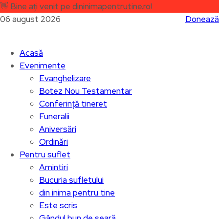
👋
Bine ați venit pe dininimapentrutine.ro!
06 august 2026
Donează
Acasă
Evenimente
Evanghelizare
Botez Nou Testamentar
Conferință tineret
Funeralii
Aniversări
Ordinări
Pentru suflet
Amintiri
Bucuria sufletului
din inima pentru tine
Este scris
Gândul bun de seară