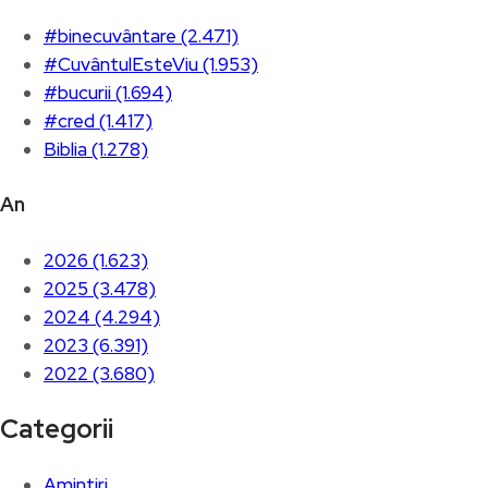
#binecuvântare (2.471)
#CuvântulEsteViu (1.953)
#bucurii (1.694)
#cred (1.417)
Biblia (1.278)
An
2026 (1.623)
2025 (3.478)
2024 (4.294)
2023 (6.391)
2022 (3.680)
Categorii
Amintiri