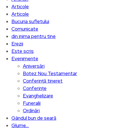
Articole
Articole
Bucuria sufletului
Comunicate
din inima pentru tine
Erezii
Este scris
Evenimente
Aniversări
Botez Nou Testamentar
Conferință tineret
Conferințe
Evanghelizare
Funeralii
Ordinări
Gândul bun de seară
Glume…