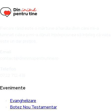
Fiecare rând este o mărturie a harului divin care mi-a
luminat calea și mi-a dăruit înțelepciunea să înțeleg că viața
este un dar prețios.
Email
contact@dininimapentrutine.ro
Telefon
0722 712 418
Evenimente
Evanghelizare
Botez Nou Testamentar