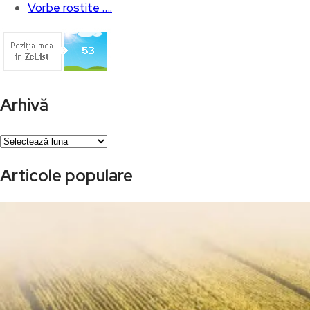
Vorbe rostite ….
Arhivă
Arhivă
Articole populare