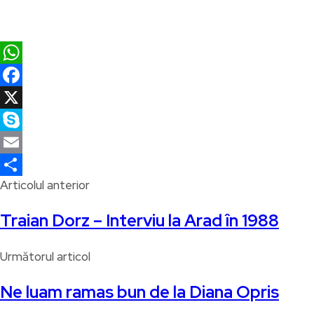
WhatsApp
Facebook
X
Skype
Email
Articolul anterior
Partajează
Traian Dorz – Interviu la Arad în 1988
Următorul articol
Ne luam ramas bun de la Diana Opris