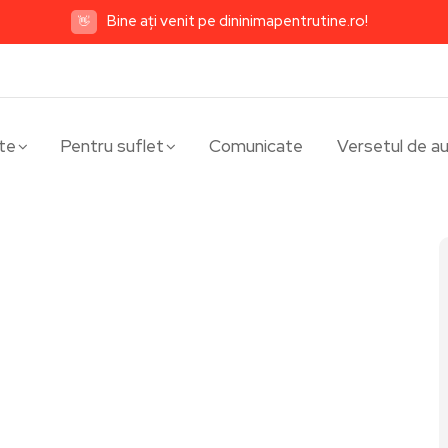
Bine ați venit pe dininimapentrutine.ro!
👋
te
Pentru suflet
Comunicate
Versetul de au