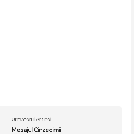
ză
ză
Următorul Articol
Mesajul Cinzecimii