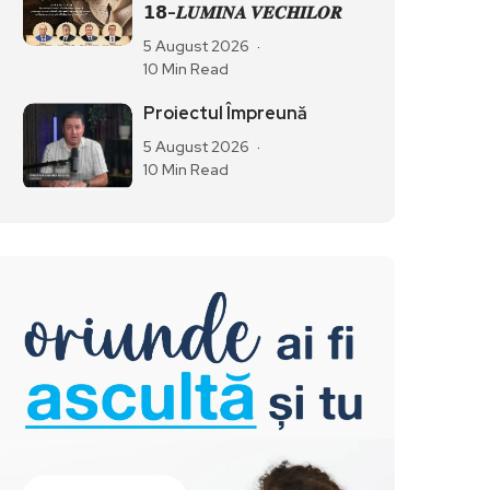
𝟭𝟴-𝑳𝑼𝑴𝑰𝑵𝑨 𝑽𝑬𝑪𝑯𝑰𝑳𝑶𝑹
5 August 2026
10 Min Read
Proiectul Împreună
5 August 2026
10 Min Read