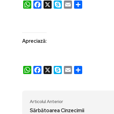
WhatsApp
Facebook
X
Skype
Email
Partajea
Apreciază:
WhatsApp
Facebook
X
Skype
Email
Partajea
Articolul Anterior
Sărbătoarea Cinzecimii