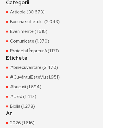
Categorii
Articole (30.673)
Bucuria sufletului (2.043)
Evenimente (1.516)
Comunicate (1.370)
Proiectul Împreună (1.171)
Etichete
#binecuvântare (2.470)
#CuvântulEsteViu (1.951)
#bucurii (1.694)
#cred (1.417)
Biblia (1.278)
An
2026 (1.616)