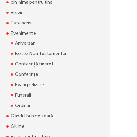
din inima pentru tine
Erezii
Este scris
Evenimente
Aniversări
Botez Nou Testamentar
Conferință tineret
Conferințe
Evanghelizare
Funeralii
Ordinări
Gândul bun de seară
Glume…
Hrană pentru… trup