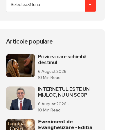
Articole populare
Privirea care schimbă
destinul
6 August 2026
10 Min Read
INTERNETUL ESTE UN
MIJLOC, NU UN SCOP
6 August 2026
10 Min Read
𝗘𝘃𝗲𝗻𝗶𝗺𝗲𝗻𝘁 𝗱𝗲
𝗘𝘃𝗮𝗻𝗴𝗵𝗲𝗹𝗶𝘇𝗮𝗿𝗲 • 𝗘𝗱𝗶𝘁𝗶𝗮