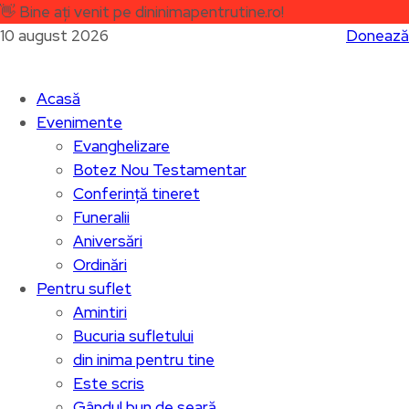
👋
Bine ați venit pe dininimapentrutine.ro!
10 august 2026
Donează
Acasă
Evenimente
Evanghelizare
Botez Nou Testamentar
Conferință tineret
Funeralii
Aniversări
Ordinări
Pentru suflet
Amintiri
Bucuria sufletului
din inima pentru tine
Este scris
Gândul bun de seară