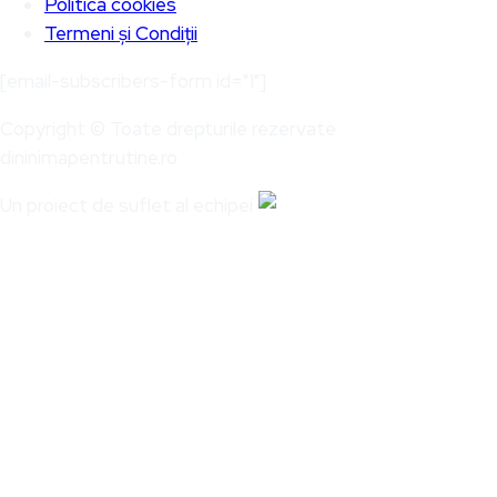
Politica cookies
Termeni și Condiții
[email-subscribers-form id="1"]
Copyright © Toate drepturile rezervate
dininimapentrutine.ro
Un proiect de suflet al echipei