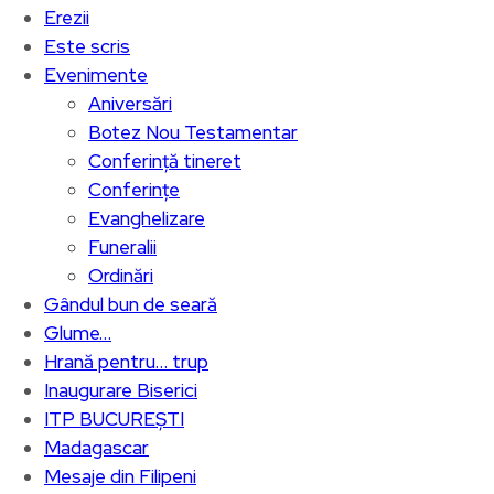
Erezii
Este scris
Evenimente
Aniversări
Botez Nou Testamentar
Conferință tineret
Conferințe
Evanghelizare
Funeralii
Ordinări
Gândul bun de seară
Glume…
Hrană pentru… trup
Inaugurare Biserici
ITP BUCUREȘTI
Madagascar
Mesaje din Filipeni