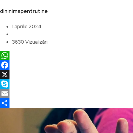
dininimapentrutine
1 aprilie 2024
3630 Vizualizări
WhatsApp
Facebook
X
Skype
Email
Partajează