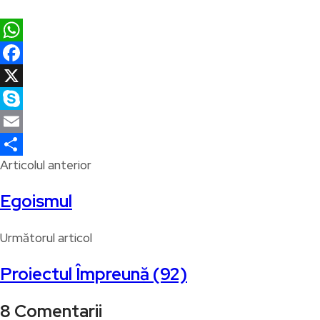
WhatsApp
Facebook
X
Skype
Email
Articolul anterior
Partajează
Egoismul
Următorul articol
Proiectul Împreună (92)
8 Comentarii