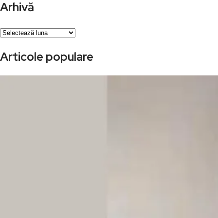
Arhivă
Arhivă
Articole populare