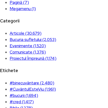
Pagină (7)
Megamenu (1)
Categorii
Articole (30.679)
Bucuria sufletului (2.053)
Evenimente (1.520)
Comunicate (1.376)
Proiectul Împreună (1.174)
Etichete
#binecuvântare (2.480)
#CuvântulEsteViu (1.961)
#bucurii (1.694)
#cred (1.417)