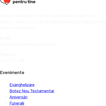
Fiecare rând este o mărturie a harului divin care mi-a
luminat calea și mi-a dăruit înțelepciunea să înțeleg că viața
este un dar prețios.
Email
contact@dininimapentrutine.ro
Telefon
0722 712 418
Evenimente
Evanghelizare
Botez Nou Testamentar
Aniversări
Funeralii