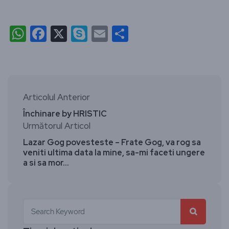
WhatsApp
Facebook
X
Skype
Email
Partajează
Articolul Anterior
Închinare by HRISTIC
Următorul Articol
Lazar Gog povesteste – Frate Gog, va rog sa
veniti ultima data la mine, sa-mi faceti ungere
a si sa mor…