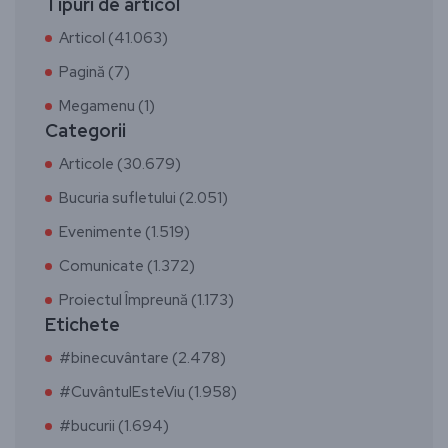
Tipuri de articol
Articol (41.063)
Pagină (7)
Megamenu (1)
Categorii
Articole (30.679)
Bucuria sufletului (2.051)
Evenimente (1.519)
Comunicate (1.372)
Proiectul Împreună (1.173)
Etichete
#binecuvântare (2.478)
#CuvântulEsteViu (1.958)
#bucurii (1.694)