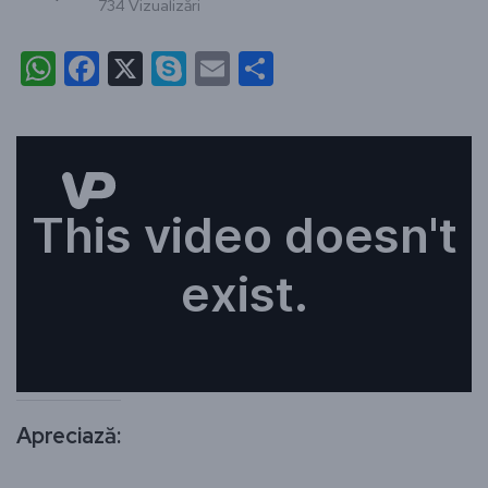
734 Vizualizări
WhatsApp
Facebook
X
Skype
Email
Partajează
Apreciază: