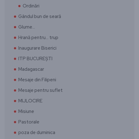
Ordinări
Gândul bun de seară
Glume…
Hrană pentru… trup
Inaugurare Biserici
ITP BUCUREȘTI
Madagascar
Mesaje din Filipeni
Mesaje pentru suflet
MIJLOCIRE
Misiune
Pastorale
poza de duminica