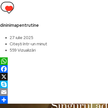
dininimapentrutine
27 iulie 2025
Citești într-un minut
559 Vizualizări
WhatsApp
Facebook
X
Skype
Email
Partajează