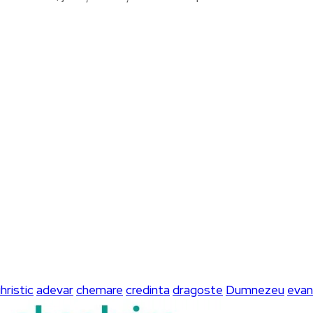
hristic
adevar
chemare
credinta
dragoste
Dumnezeu
evan