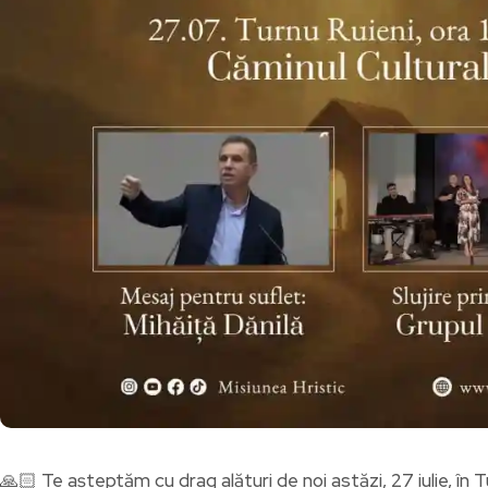
🙏🏻 Te așteptăm cu drag alături de noi astăzi, 27 iulie, în