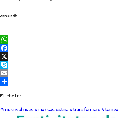
Apreciază:
WhatsApp
Facebook
X
Skype
Email
Partajează
Etichete:
#misiuneahristic
#muzicacrestina
#transformare
#turneu