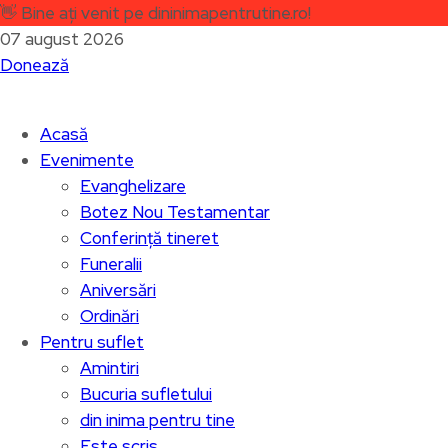
👋
Bine ați venit pe dininimapentrutine.ro!
07 august 2026
Donează
Acasă
Evenimente
Evanghelizare
Botez Nou Testamentar
Conferință tineret
Funeralii
Aniversări
Ordinări
Pentru suflet
Amintiri
Bucuria sufletului
din inima pentru tine
Este scris