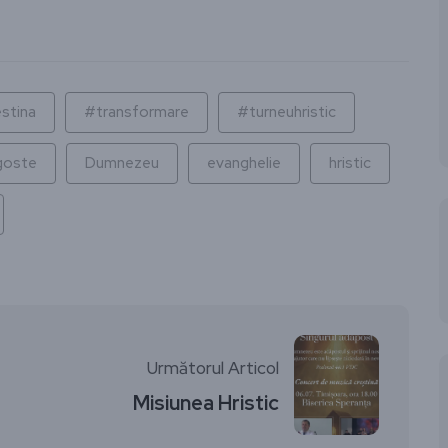
ză
stina
#transformare
#turneuhristic
goste
Dumnezeu
evanghelie
hristic
Următorul Articol
Misiunea Hristic