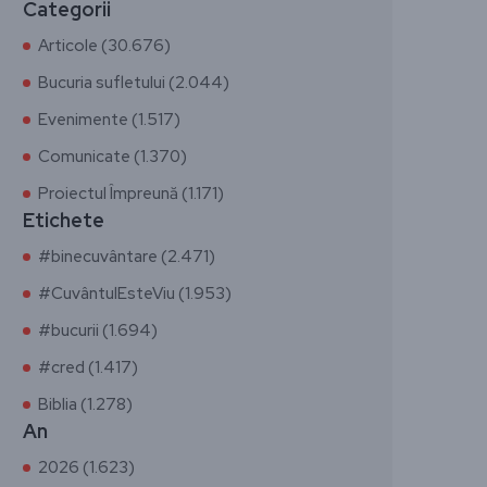
Categorii
Articole (30.676)
Bucuria sufletului (2.044)
Evenimente (1.517)
Comunicate (1.370)
Proiectul Împreună (1.171)
Etichete
#binecuvântare (2.471)
#CuvântulEsteViu (1.953)
#bucurii (1.694)
#cred (1.417)
Biblia (1.278)
An
2026 (1.623)