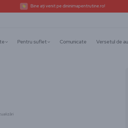
Bine ați venit pe dininimapentrutine.ro!
te
Pentru suflet
Comunicate
Versetul de au
ualizări