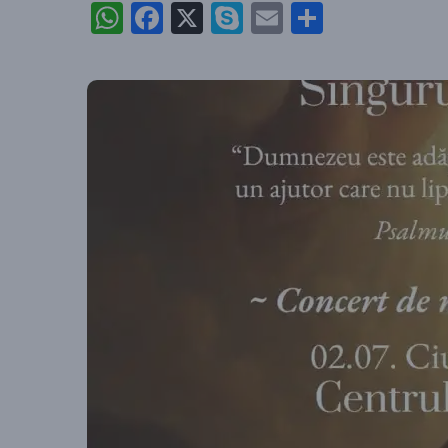
WhatsApp
Facebook
X
Skype
Email
Partajea