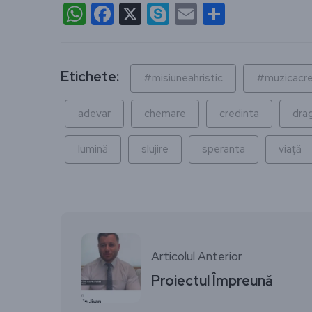
WhatsApp
Facebook
X
Skype
Email
Partajea
Etichete:
#misiuneahristic
#muzicacre
adevar
chemare
credinta
dra
lumină
slujire
speranta
viață
Articolul Anterior
Proiectul Împreună