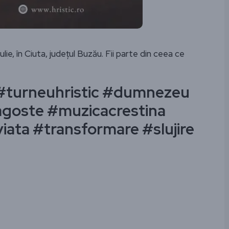
lie, în Ciuta, județul Buzău. Fii parte din ceea ce
c #turneuhristic #dumnezeu
agoste #muzicacrestina
ata #transformare #slujire