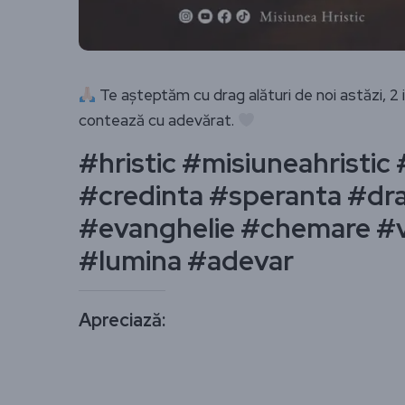
Te așteptăm cu drag alături de noi astăzi, 2 iu
contează cu adevărat.
#hristic #misiuneahristi
#credinta #speranta #dr
#evanghelie #chemare #vi
#lumina #adevar
Apreciază: