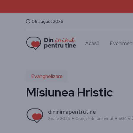
06 august 2026
Acasă
Evenimen
Evanghelizare
Misiunea Hristic
dininimapentrutine
2 iulie 2025
Citești într-un minut
504 Viz