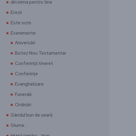
din inima pentru tine
Erezii
Este scris
Evenimente
Aniversări
Botez Nou Testamentar
Conferință tineret
Conferințe
Evanghelizare
Funeralii
Ordinări
Gândul bun de seară
Glume…
Hrană pentru… trup