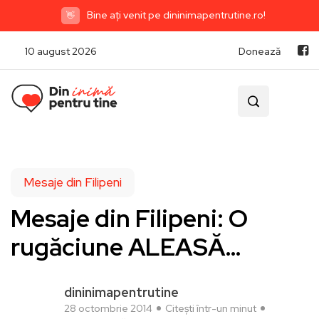
Bine ați venit pe dininimapentrutine.ro!
👋
10 august 2026
Donează
Mesaje din Filipeni
Mesaje din Filipeni: O
rugăciune ALEASĂ…
dininimapentrutine
28 octombrie 2014
Citești într-un minut