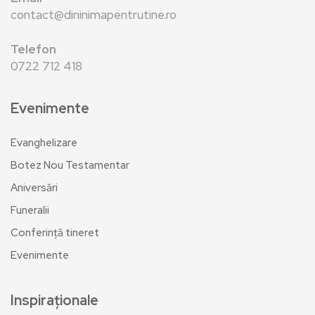
contact@dininimapentrutine.ro
Telefon
0722 712 418
Evenimente
Evanghelizare
Botez Nou Testamentar
Aniversări
Funeralii
Conferință tineret
Evenimente
Inspiraționale