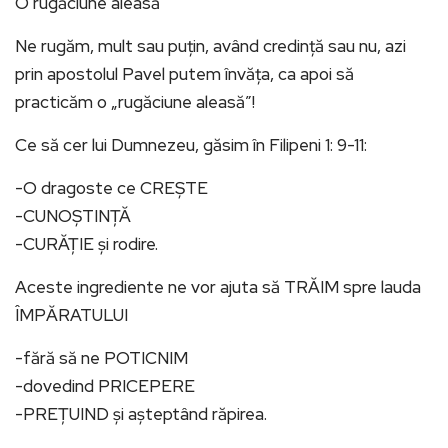
O rugăciune aleasă
Ne rugăm, mult sau puțin, având credință sau nu, azi
prin apostolul Pavel putem învăța, ca apoi să
practicăm o „rugăciune aleasă”!
Ce să cer lui Dumnezeu, găsim în Filipeni 1: 9-11:
-O dragoste ce CREȘTE
-CUNOȘTINȚĂ
-CURĂȚIE şi rodire.
Aceste ingrediente ne vor ajuta să TRĂIM spre lauda
ÎMPĂRATULUI
-fără să ne POTICNIM
-dovedind PRICEPERE
-PREȚUIND şi aşteptând răpirea.