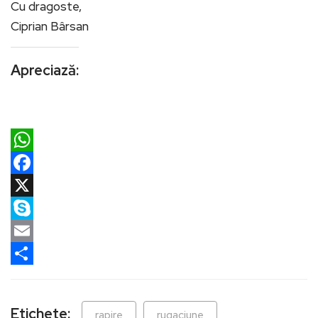
Cu dragoste,
Ciprian Bârsan
Apreciază:
WhatsApp
Facebook
X
Skype
Email
Partajează
Etichete:
rapire
rugaciune