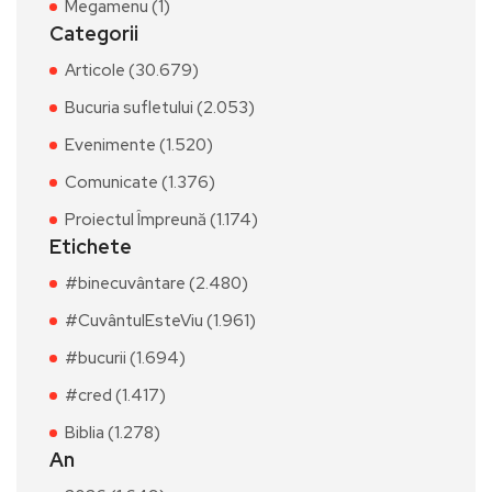
Megamenu (1)
Categorii
Articole (30.679)
Bucuria sufletului (2.053)
Evenimente (1.520)
Comunicate (1.376)
Proiectul Împreună (1.174)
Etichete
#binecuvântare (2.480)
#CuvântulEsteViu (1.961)
#bucurii (1.694)
#cred (1.417)
Biblia (1.278)
An