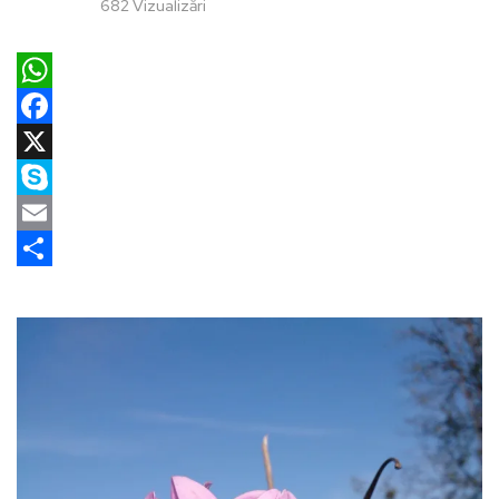
682 Vizualizări
WhatsApp
Facebook
X
Skype
Email
Partajează