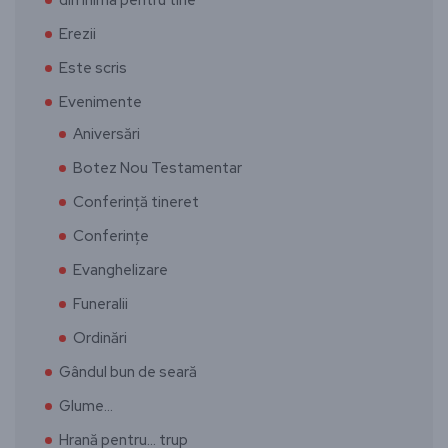
Erezii
Este scris
Evenimente
Aniversări
Botez Nou Testamentar
Conferință tineret
Conferințe
Evanghelizare
Funeralii
Ordinări
Gândul bun de seară
Glume…
Hrană pentru… trup