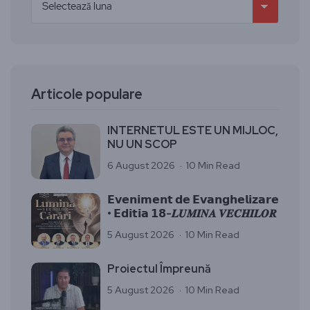
Articole populare
INTERNETUL ESTE UN MIJLOC,
NU UN SCOP
6 August 2026
10 Min Read
𝗘𝘃𝗲𝗻𝗶𝗺𝗲𝗻𝘁 𝗱𝗲 𝗘𝘃𝗮𝗻𝗴𝗵𝗲𝗹𝗶𝘇𝗮𝗿𝗲
• 𝗘𝗱𝗶𝘁𝗶𝗮 𝟭𝟴-𝑳𝑼𝑴𝑰𝑵𝑨 𝑽𝑬𝑪𝑯𝑰𝑳𝑶𝑹
5 August 2026
10 Min Read
Proiectul Împreună
5 August 2026
10 Min Read