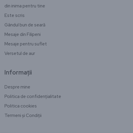
din inima pentru tine
Este scris
Gândul bun de seară
Mesaje din Filipeni
Mesaje pentru suflet
Versetul de aur
Informații
Despre mine
Politica de confidențialitate
Politica cookies
Termeni și Condiții
[email-subscribers-form id="1"]