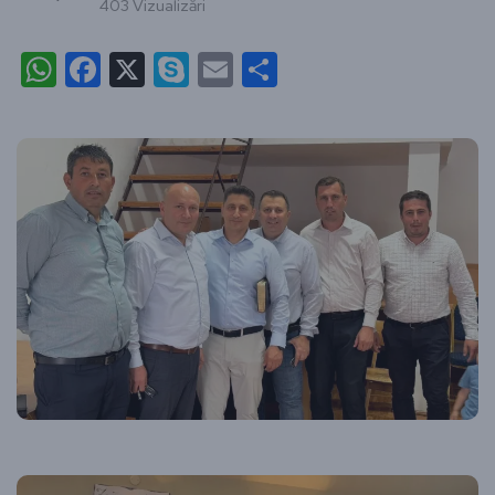
403 Vizualizări
WhatsApp
Facebook
X
Skype
Email
Partajează