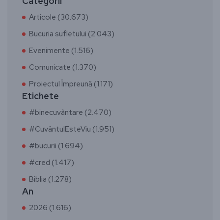
Categorii
Articole (30.673)
Bucuria sufletului (2.043)
Evenimente (1.516)
Comunicate (1.370)
Proiectul Împreună (1.171)
Etichete
#binecuvântare (2.470)
#CuvântulEsteViu (1.951)
#bucurii (1.694)
#cred (1.417)
Biblia (1.278)
An
2026 (1.616)