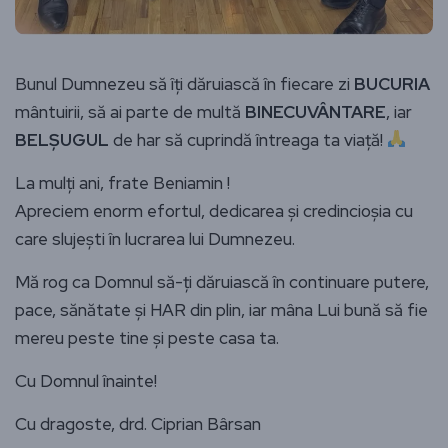
Bunul Dumnezeu să îți dăruiască în fiecare zi
BUCURIA
mântuirii, să ai parte de multă
BINECUVÂNTARE
, iar
BELȘUGUL
de har să cuprindă întreaga ta viață!
La mulți ani, frate Beniamin !
Apreciem enorm efortul, dedicarea și credincioșia cu
care slujești în lucrarea lui Dumnezeu.
Mă rog ca Domnul să-ți dăruiască în continuare putere,
pace, sănătate și HAR din plin, iar mâna Lui bună să fie
mereu peste tine și peste casa ta.
Cu Domnul înainte!
Cu dragoste, drd. Ciprian Bârsan