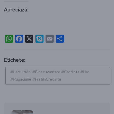
Apreciază:
WhatsApp
Facebook
X
Skype
Email
Partajează
Etichete:
#LaMultiAni #Binecuvantare #Credinta #Har
#Rugaciune #FratiInCredinta