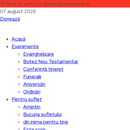
👋
Bine ați venit pe dininimapentrutine.ro!
07 august 2026
Donează
Acasă
Evenimente
Evanghelizare
Botez Nou Testamentar
Conferință tineret
Funeralii
Aniversări
Ordinări
Pentru suflet
Amintiri
Bucuria sufletului
din inima pentru tine
Este scris