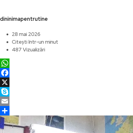
dininimapentrutine
28 mai 2026
Citești într-un minut
487 Vizualizări
WhatsApp
Facebook
X
Skype
Email
Partajează