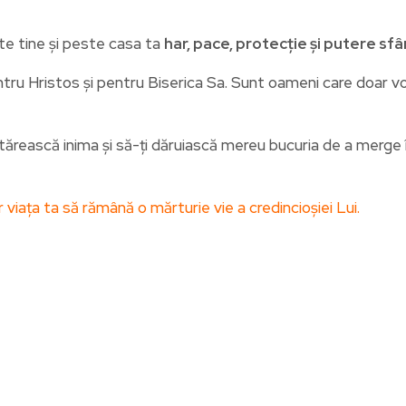
te tine și peste casa ta
har, pace, protecție și putere sf
u Hristos și pentru Biserica Sa. Sunt oameni care doar vorbe
rească inima și să-ți dăruiască mereu bucuria de a merge în
ar viața ta să rămână o mărturie vie a credincioșiei Lui.