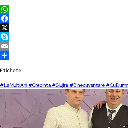
WhatsApp
Facebook
X
Skype
Email
Partajează
Etichete:
#LaMultiAni #Credinta #Slujire #Binecuvantare #CuDum