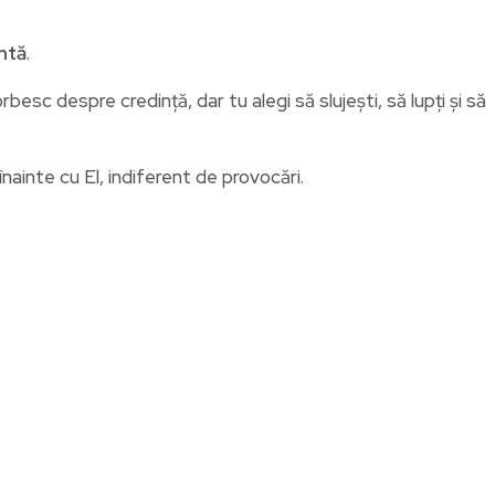
ântă
.
sc despre credință, dar tu alegi să slujești, să lupți și să
ainte cu El, indiferent de provocări.