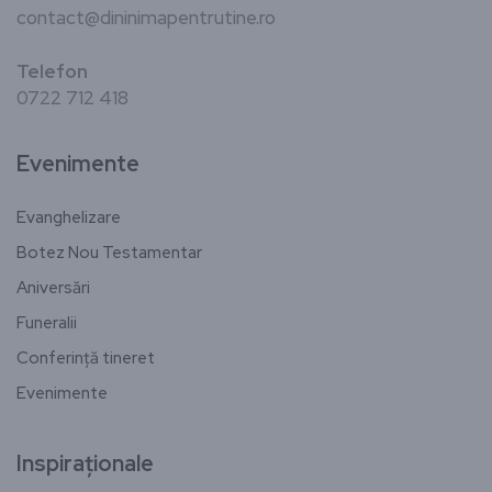
contact@dininimapentrutine.ro
Telefon
0722 712 418
Evenimente
Evanghelizare
Botez Nou Testamentar
Aniversări
Funeralii
Conferință tineret
Evenimente
Inspiraționale