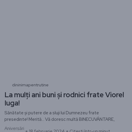
dininimapentrutine
La mulți ani buni și rodnici frate Viorel
Iuga!
Sănătate și putere de a sluji lui Dumnezeu frate
presedinte! Merită… Vă doresc multă BINECUVÂNTARE,
Aniversări
18 februarie 2024
Citești într-un minut