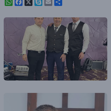
WhatsApp
Facebook
X
Skype
Email
Partajează