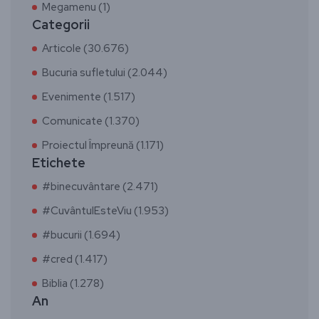
Megamenu (1)
Categorii
Articole (30.676)
Bucuria sufletului (2.044)
Evenimente (1.517)
Comunicate (1.370)
Proiectul Împreună (1.171)
Etichete
#binecuvântare (2.471)
#CuvântulEsteViu (1.953)
#bucurii (1.694)
#cred (1.417)
Biblia (1.278)
An