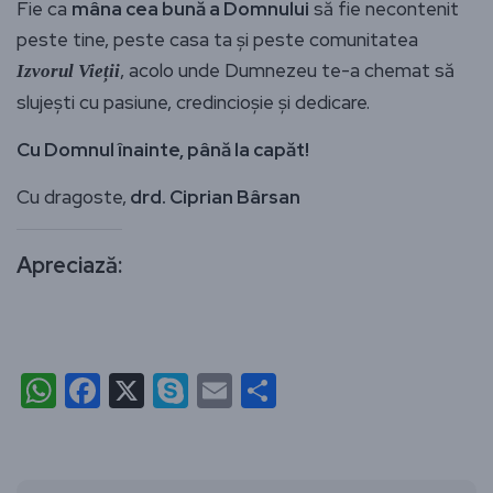
Fie ca
mâna cea bună a Domnului
să fie necontenit
peste tine, peste casa ta și peste comunitatea
, acolo unde Dumnezeu te-a chemat să
Izvorul Vieții
slujești cu pasiune, credincioșie și dedicare.
Cu Domnul înainte, până la capăt!
Cu dragoste,
drd. Ciprian Bârsan
Apreciază:
WhatsApp
Facebook
X
Skype
Email
Partajează