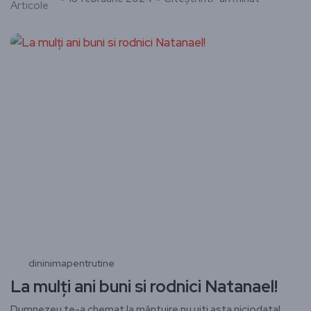
Articole
dininimapentrutine
La mulți ani buni si rodnici Natanael!
Dumnezeu te-a chemat la mântuire nu uiti asta niciodata!