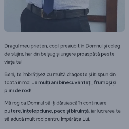
Dragul meu prieten, copil preaiubit în Domnul și coleg
de slujire, har din belșug și ungere proaspătă peste
viața ta!
Beni, te îmbrățișez cu multă dragoste și îți spun din
toată inima:
La mulți ani binecuvântați, frumoși și
plini de rod!
Mă rog ca Domnul să-ți dăruiască în continuare
putere, înțelepciune, pace și biruință
, iar lucrarea ta
să aducă mult rod pentru Împărăția Lui.