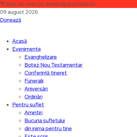
👋
Bine ați venit pe dininimapentrutine.ro!
09 august 2026
Donează
Acasă
Evenimente
Evanghelizare
Botez Nou Testamentar
Conferință tineret
Funeralii
Aniversări
Ordinări
Pentru suflet
Amintiri
Bucuria sufletului
din inima pentru tine
Este scris