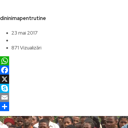
dininimapentrutine
23 mai 2017
871 Vizualizări
WhatsApp
Facebook
X
Skype
Email
Partajează