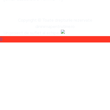
Copyright © Toate drepturile rezervate
dininimapentrutine.ro
Un proiect de suflet al echipei