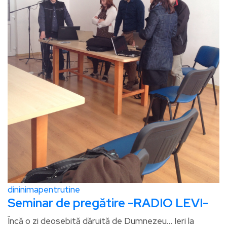
dininimapentrutine
Seminar de pregătire -RADIO LEVI-
Încă o zi deosebită dăruită de Dumnezeu… Ieri la