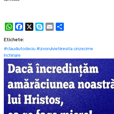
WhatsApp
Facebook
X
Skype
Email
Partajează
Etichete:
#claudiutodeciu
#izvorulvietiiresita
cinzecime
închinare