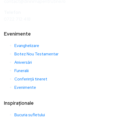
contact@dininimapentrutine.ro
Telefon
0722 712 418
Evenimente
Evanghelizare
Botez Nou Testamentar
Aniversări
Funeralii
Conferință tineret
Evenimente
Inspiraționale
Bucuria sufletului