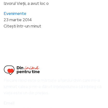
Izvorul Vieții, a avut loc o
Evenimente
23 martie 2014
Citești într-un minut
Fiecare rând este o mărturie a harului divin care mi-a
luminat calea și mi-a dăruit înțelepciunea să înțeleg că
viața este un dar prețios.
Email