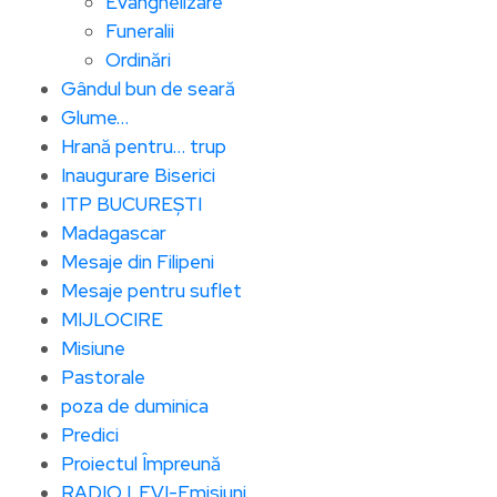
Evanghelizare
Funeralii
Ordinări
Gândul bun de seară
Glume…
Hrană pentru… trup
Inaugurare Biserici
ITP BUCUREȘTI
Madagascar
Mesaje din Filipeni
Mesaje pentru suflet
MIJLOCIRE
Misiune
Pastorale
poza de duminica
Predici
Proiectul Împreună
RADIO LEVI-Emisiuni