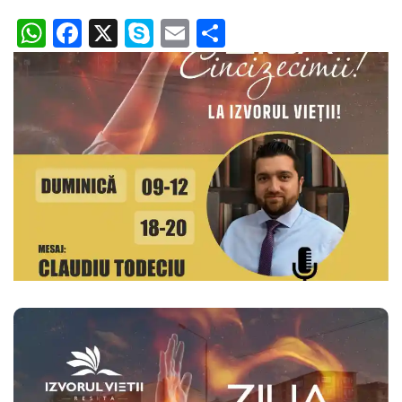
WhatsApp
Facebook
X
Skype
Email
Partajează