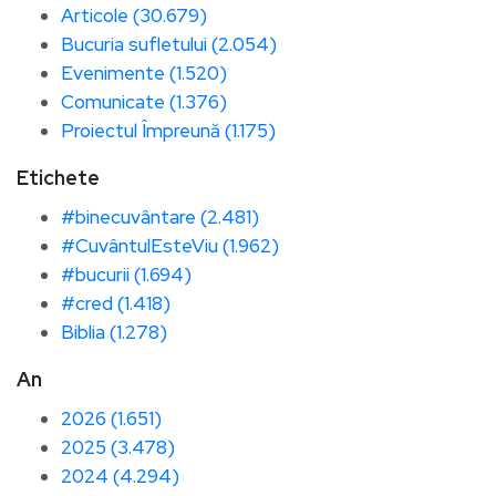
Articole (30.679)
Bucuria sufletului (2.054)
Evenimente (1.520)
Comunicate (1.376)
Proiectul Împreună (1.175)
Etichete
#binecuvântare (2.481)
#CuvântulEsteViu (1.962)
#bucurii (1.694)
#cred (1.418)
Biblia (1.278)
An
2026 (1.651)
2025 (3.478)
2024 (4.294)