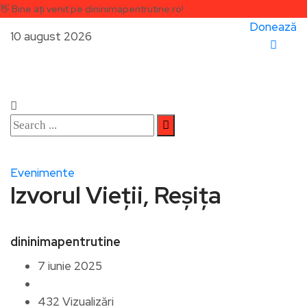
👋
Bine ați venit pe dininimapentrutine.ro!
Donează
10 august 2026
Evenimente
Izvorul Vieții, Reșița
dininimapentrutine
7 iunie 2025
432 Vizualizări