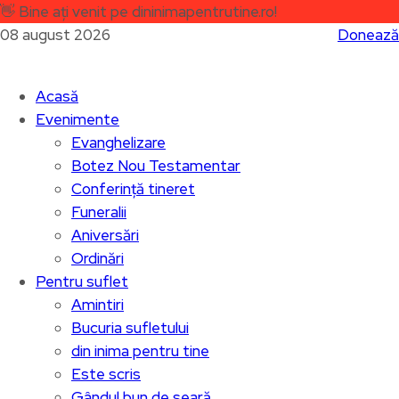
👋
Bine ați venit pe dininimapentrutine.ro!
08 august 2026
Donează
Acasă
Evenimente
Evanghelizare
Botez Nou Testamentar
Conferință tineret
Funeralii
Aniversări
Ordinări
Pentru suflet
Amintiri
Bucuria sufletului
din inima pentru tine
Este scris
Gândul bun de seară