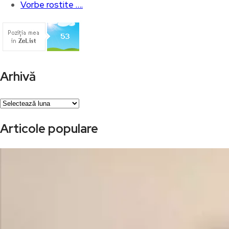
Vorbe rostite ….
Arhivă
Arhivă
Articole populare