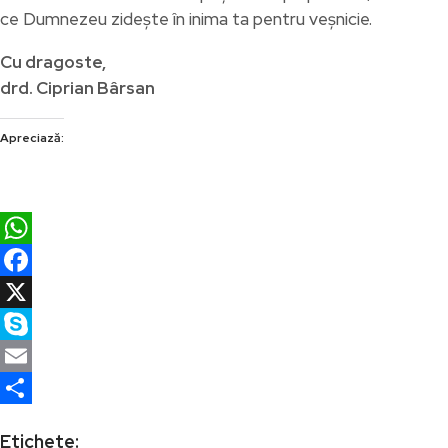
ce Dumnezeu zidește în inima ta pentru veșnicie.
Cu dragoste,
drd. Ciprian Bârsan
Apreciază:
WhatsApp
Facebook
X
Skype
Email
Partajează
Etichete: