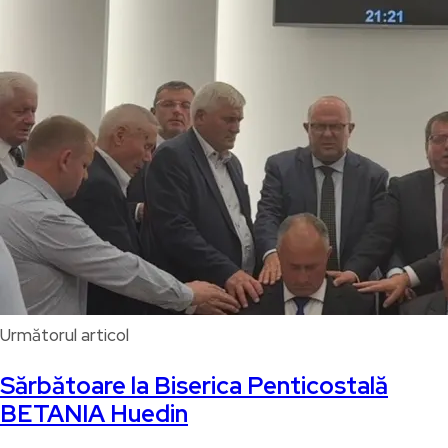
Următorul articol
Sărbătoare la Biserica Penticostală
BETANIA Huedin