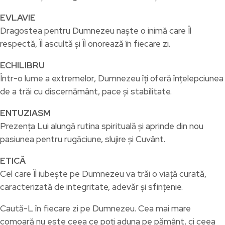
EVLAVIE
Dragostea pentru Dumnezeu naște o inimă care Îl
respectă, Îl ascultă și Îl onorează în fiecare zi.
ECHILIBRU
Într-o lume a extremelor, Dumnezeu îți oferă înțelepciunea
de a trăi cu discernământ, pace și stabilitate.
ENTUZIASM
Prezența Lui alungă rutina spirituală și aprinde din nou
pasiunea pentru rugăciune, slujire și Cuvânt.
ETICĂ
Cel care Îl iubește pe Dumnezeu va trăi o viață curată,
caracterizată de integritate, adevăr și sfințenie.
Caută-L în fiecare zi pe Dumnezeu. Cea mai mare
comoară nu este ceea ce poți aduna pe pământ, ci ceea