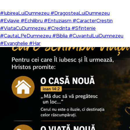
#IubireaLuiDumnezeu #DragosteaLuiDumnezeu
#Evlavie #Echilibru #Entuziasm #CaracterCrestin
#ViataCuDumnezeu #Credinta #Sfintenie
#CautaLPeDumnezeu #Biblia #CuvantulLuiDumnezeu
#Evanghelie #Har