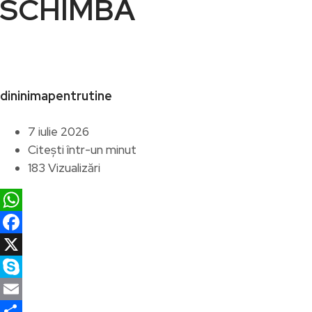
SCHIMBĂ
dininimapentrutine
7 iulie 2026
Citești într-un minut
183 Vizualizări
WhatsApp
Facebook
X
Skype
Email