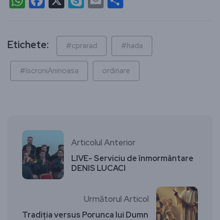
WhatsApp
Facebook
X
Skype
Email
Partajează
Etichete:
#cprarad
#hada
#IscroniAninoasa
ordinare
Articolul Anterior
LIVE- Serviciu de înmormântare
DENIS LUCACI
Următorul Articol
Tradiția versus Porunca lui Dumn