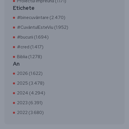
Proiectul Împreună (1.171)
Etichete
#binecuvântare (2.470)
#CuvântulEsteViu (1.952)
#bucurii (1.694)
#cred (1.417)
Biblia (1.278)
An
2026 (1.622)
2025 (3.478)
2024 (4.294)
2023 (6.391)
2022 (3.680)