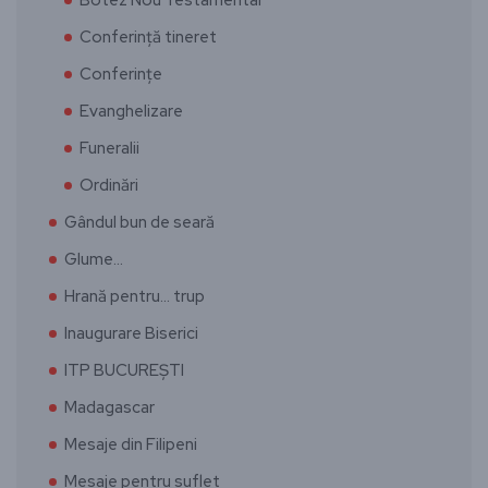
Conferință tineret
Conferințe
Evanghelizare
Funeralii
Ordinări
Gândul bun de seară
Glume…
Hrană pentru… trup
Inaugurare Biserici
ITP BUCUREȘTI
Madagascar
Mesaje din Filipeni
Mesaje pentru suflet