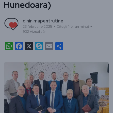
Hunedoara)
dininimapentrutine
23 februarie 2025
Citești într-un minut
932 Vizualizări
WhatsApp
Facebook
X
Skype
Email
Partajează