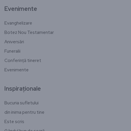
Evenimente
Evanghelizare
Botez Nou Testamentar
Aniversări
Funeralii
Conferință tineret
Evenimente
Inspiraționale
Bucuria sufletului
din inima pentru tine
Este scris
Gândul bun de seară