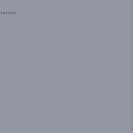
zualizări
ză