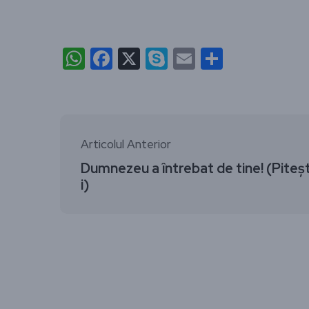
WhatsApp
Facebook
X
Skype
Email
Partajea
Articolul Anterior
Dumnezeu a întrebat de tine! (Piteș
i)