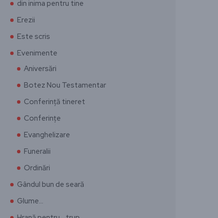
din inima pentru tine
Erezii
Este scris
Evenimente
Aniversări
Botez Nou Testamentar
Conferință tineret
Conferințe
Evanghelizare
Funeralii
Ordinări
Gândul bun de seară
Glume…
Hrană pentru… trup