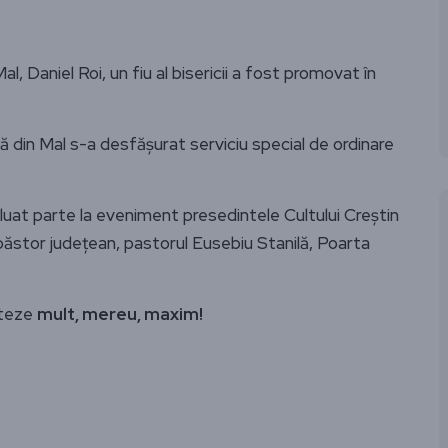
l, Daniel Roi, un fiu al bisericii a fost promovat în
lă din Mal s-a desfășurat serviciu special de ordinare
au luat parte la eveniment presedintele Cultului Creștin
 păstor județean, pastorul Eusebiu Stanilă, Poarta
nteze
mult, mereu, maxim!