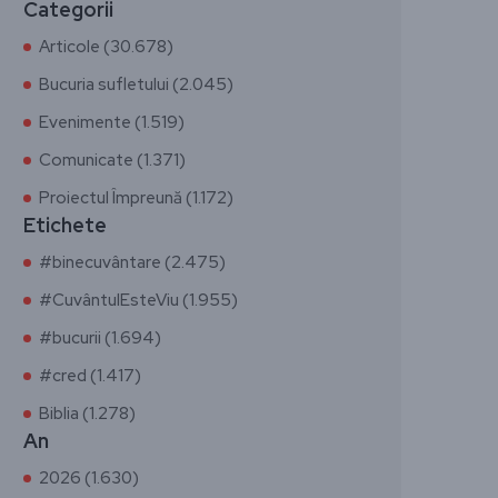
Categorii
Articole (30.678)
Bucuria sufletului (2.045)
Evenimente (1.519)
Comunicate (1.371)
Proiectul Împreună (1.172)
Etichete
#binecuvântare (2.475)
#CuvântulEsteViu (1.955)
#bucurii (1.694)
#cred (1.417)
Biblia (1.278)
An
2026 (1.630)