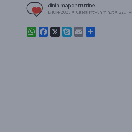
dininimapentrutine
15 iulie 2023
Citești într-un minut
2291 Vi
WhatsApp
Facebook
X
Skype
Email
Partajea