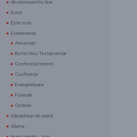
din inima pentru tine
Erezii
Este scris
Evenimente
Aniversări
Botez Nou Testamentar
Conferință tineret
Conferințe
Evanghelizare
Funeralii
Ordinări
Gândul bun de seară
Glume…
Hrană pentru… trup