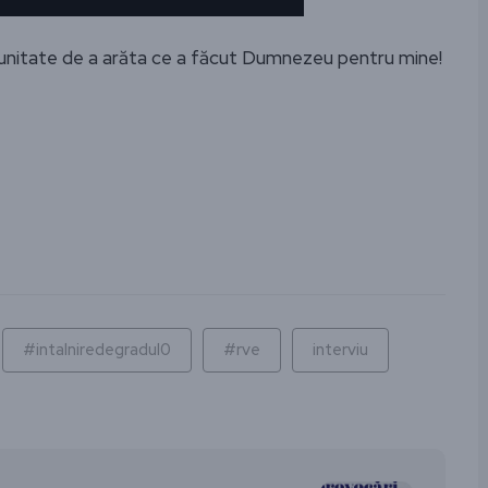
unitate de a arăta ce a făcut Dumnezeu pentru mine!
ză
#intalniredegradul0
#rve
interviu