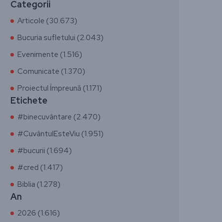
Categorii
Articole (30.673)
Bucuria sufletului (2.043)
Evenimente (1.516)
Comunicate (1.370)
Proiectul Împreună (1.171)
Etichete
#binecuvântare (2.470)
#CuvântulEsteViu (1.951)
#bucurii (1.694)
#cred (1.417)
Biblia (1.278)
An
2026 (1.616)