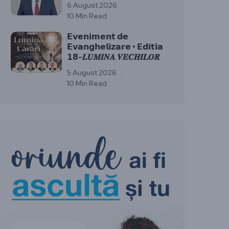
6 August 2026
10 Min Read
𝗘𝘃𝗲𝗻𝗶𝗺𝗲𝗻𝘁 𝗱𝗲
𝗘𝘃𝗮𝗻𝗴𝗵𝗲𝗹𝗶𝘇𝗮𝗿𝗲 • 𝗘𝗱𝗶𝘁𝗶𝗮
𝟭𝟴-𝑳𝑼𝑴𝑰𝑵𝑨 𝑽𝑬𝑪𝑯𝑰𝑳𝑶𝑹
5 August 2026
10 Min Read