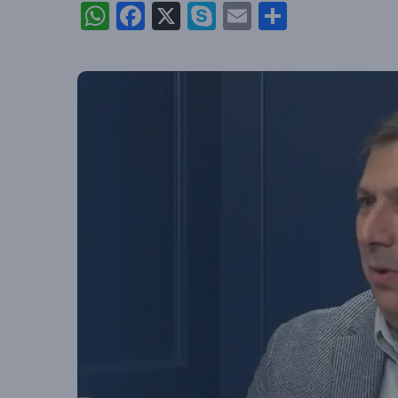
WhatsApp
Facebook
X
Skype
Email
Partajea