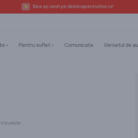
Bine ați venit pe dininimapentrutine.ro!
te
Pentru suflet
Comunicate
Versetul de au
 Vizualizări