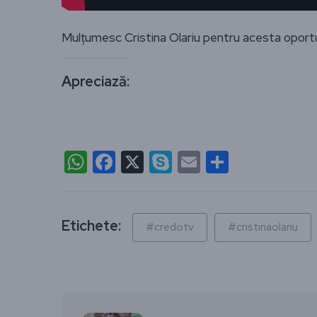
Mulțumesc Cristina Olariu pentru acesta oport
Apreciază:
WhatsApp
Facebook
X
Skype
Email
Partajea
Etichete:
#credotv
#cristinaolariu