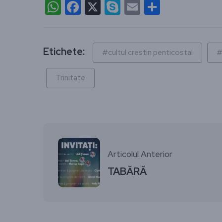
WhatsApp
Facebook
X
Skype
Email
Partajea
Etichete:
#cultul crestin penticostal
#
Trinitate
Articolul Anterior
TABĂRĂ