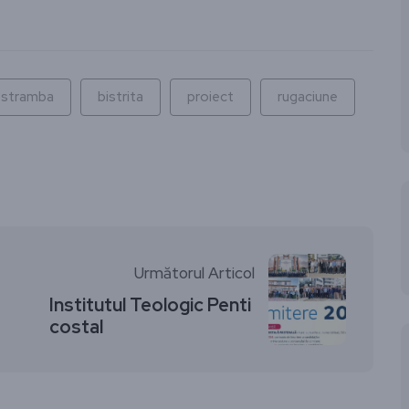
ză
stramba
bistrita
proiect
rugaciune
Următorul Articol
Institutul Teologic Penti
costal