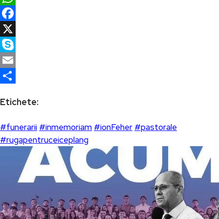
WhatsApp
Facebook
X
Skype
Email
Partajează
Etichete:
#funerarii
#inmemoriam
#ionFeher
#pastorale
#rugapentruceiceplang