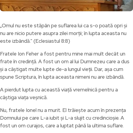
„Omul nu este stăpân pe suflarea lui ca s-o poată opri și
nu are nicio putere asupra zilei morții; în lupta aceasta nu
este izbândă.” (Eclesiastul 8:8)
Fratele Ion Feher a fost pentru mine mai mult decât un
frate în credință. A fost un om al lui Dumnezeu care a dus
și a câștigat multe lupte de-a lungul vieții. Dar, așa cum
spune Scriptura, în lupta aceasta nimeni nu are izbândă.
A pierdut lupta cu această viață vremelnică pentru a
câștiga viața veșnică.
Nu, fratele Ionel nu a murit. El trăiește acum în prezența
Domnului pe care L-a iubit și L-a slujit cu credincioșie. A
fost un om curajos, care a luptat până la ultima suflare.