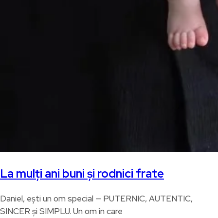
La mulți ani buni și rodnici frate
Daniel, ești un om special — PUTERNIC, AUTENTIC,
SINCER și SIMPLU. Un om în care