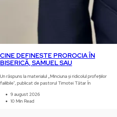
CINE DEFINEȘTE PROROCIA ÎN
BISERICĂ, SAMUEL SAU
Un răspuns la materialul „Minciuna și ridicolul profețiilor
failibile”, publicat de pastorul Timotei Tătar În
9 august 2026
10 Min Read