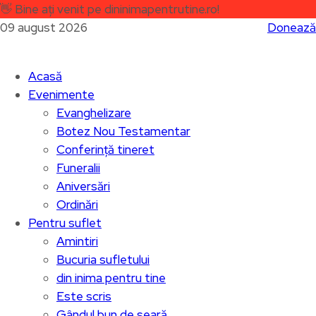
👋
Bine ați venit pe dininimapentrutine.ro!
09 august 2026
Donează
Acasă
Evenimente
Evanghelizare
Botez Nou Testamentar
Conferință tineret
Funeralii
Aniversări
Ordinări
Pentru suflet
Amintiri
Bucuria sufletului
din inima pentru tine
Este scris
Gândul bun de seară