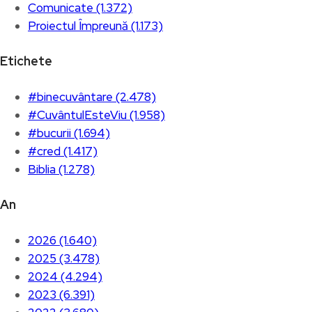
Comunicate (1.372)
Proiectul Împreună (1.173)
Etichete
#binecuvântare (2.478)
#CuvântulEsteViu (1.958)
#bucurii (1.694)
#cred (1.417)
Biblia (1.278)
An
2026 (1.640)
2025 (3.478)
2024 (4.294)
2023 (6.391)