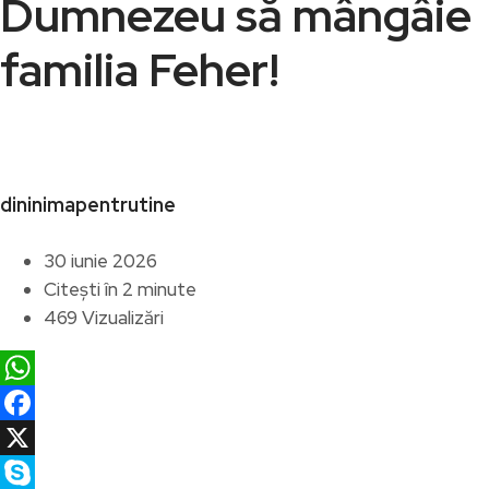
Dumnezeu să mângâie
familia Feher!
dininimapentrutine
30 iunie 2026
Citești în 2 minute
469 Vizualizări
WhatsApp
Facebook
X