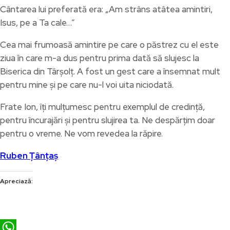
Cântarea lui preferată era: „Am strâns atâtea amintiri,
Isus, pe a Ta cale…”
Cea mai frumoasă amintire pe care o păstrez cu el este
ziua în care m-a dus pentru prima dată să slujesc la
Biserica din Târșolț. A fost un gest care a însemnat mult
pentru mine și pe care nu-l voi uita niciodată.
Frate Ion, îți mulțumesc pentru exemplul de credință,
pentru încurajări și pentru slujirea ta. Ne despărțim doar
pentru o vreme. Ne vom revedea la răpire.
Ruben Țânțaș
Apreciază: