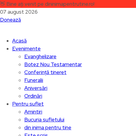
👋
Bine ați venit pe dininimapentrutine.ro!
07 august 2026
Donează
Acasă
Evenimente
Evanghelizare
Botez Nou Testamentar
Conferință tineret
Funeralii
Aniversări
Ordinări
Pentru suflet
Amintiri
Bucuria sufletului
din inima pentru tine
Este scris