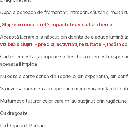
După o perioadă de frământări, întrebări, căutări și multă 
„
Slujire cu orice preț? Impactul nevăzut al chemării”
Această lucrare s-a născut din dorința de a aduce lumină 
vizibilă a slujirii – predici, activități, rezultate –, însă î
Cartea aceasta își propune să deschidă o fereastră spre ace
aceasta îl implică.
Nu este o carte scrisă din teorie, ci din experiență, din conf
Vă invit să rămâneți aproape – în curând voi anunța data oficia
Mulțumesc tuturor celor care m-au susținut prin rugăciune, î
Cu dragoste,
Drd. Ciprian I. Bârsan