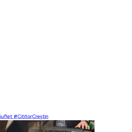
flet #CititorCreștin