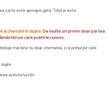
ea carte este aproape gata. Titlul ei este:
il al chemării în slujire.
De multe ori privim doar partea
i frământări pe care puțini le cunosc
.
țelege mai bine nu doar chemarea, ci și prețul pe care
lujire.
esia acestei lucrări.