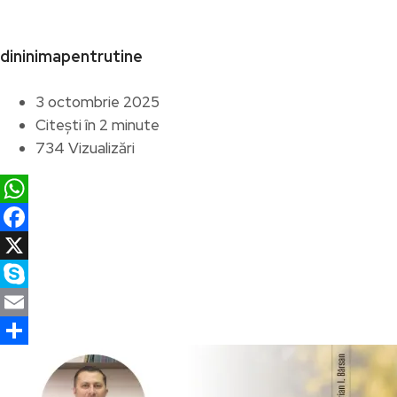
dininimapentrutine
3 octombrie 2025
Citești în 2 minute
734 Vizualizări
WhatsApp
Facebook
X
Skype
Email
Partajează