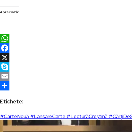
Apreciază:
WhatsApp
Facebook
X
Skype
Email
Partajează
Etichete:
#CarteNouă #LansareCarte #LecturăCreștină #CărțiDeSu