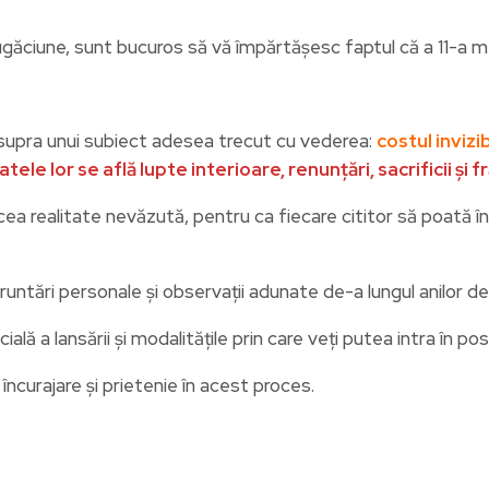
rugăciune, sunt bucuros să vă împărtășesc faptul că a 11-a m
asupra unui subiect adesea trecut cu vederea:
costul invizib
n spatele lor se află lupte interioare, renunțări, sacrificii ș
a realitate nevăzută, pentru ca fiecare cititor să poată în
runtări personale și observații adunate de-a lungul anilor de s
lă a lansării și modalitățile prin care veți putea intra în pos
ncurajare și prietenie în acest proces.