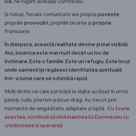
Da
, ne rugăm aceluiași Dumnezeu.
Și totuși, fiecare comunitate are propria
poveste
,
propriile
provocări
, propriile biruințe și
propria
frumusețe.
În diaspora, această realitate devine și mai vizibilă.
Aici, biserica este mai mult decât un loc de
închinare. Este o familie. Este un refugiu. Este locul
unde oamenii își regăsesc identitatea spirituală
într-o lume care se schimbă rapid
.
Mulți dintre cei care participă la slujbe au lăsat în urmă
părinți, rude, prieteni și locuri dragi. Au trecut prin
momente de singurătate, adaptare și luptă.
Cu toate
acestea, continuă să vină înaintea lui Dumnezeu cu
credincioșie și speranță
.