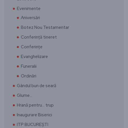
Evenimente
Aniversări
Botez Nou Testamentar
Conferință tineret
Conferințe
Evanghelizare
Funeralii
Ordinări
Gândul bun de seară
Glume…
Hrană pentru… trup
Inaugurare Biserici
ITP BUCUREȘTI