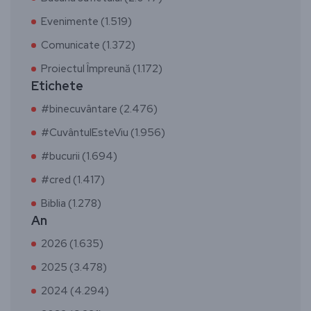
Evenimente (1.519)
Comunicate (1.372)
Proiectul Împreună (1.172)
Etichete
#binecuvântare (2.476)
#CuvântulEsteViu (1.956)
#bucurii (1.694)
#cred (1.417)
Biblia (1.278)
An
2026 (1.635)
2025 (3.478)
2024 (4.294)