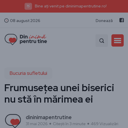
Bine ați venit pe dininimapentrutine.ro!
👋
08 august 2026
Donează
Bucuria sufletului
Frumusețea unei biserici
nu stă în mărimea ei
dininimapentrutine
31 mai 2026
Citești în 3 minute
469 Vizualizări