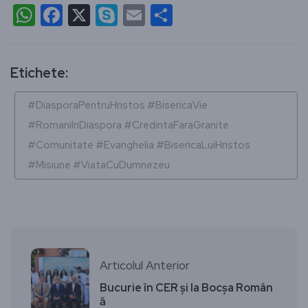
WhatsApp
Facebook
X
Skype
Email
Partajează
Etichete:
#DiasporaPentruHristos #BisericaVie
#RomaniInDiaspora #CredintaFaraGranite
#Comunitate #Evanghelia #BisericaLuiHristos
#Misiune #ViataCuDumnezeu
Articolul Anterior
Bucurie în CER și la Bocșa Român
ă