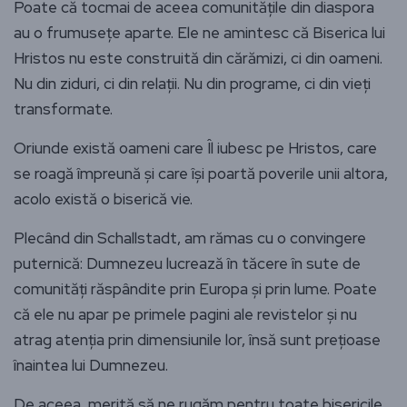
Poate că tocmai de aceea comunitățile din diaspora
au o frumusețe aparte. Ele ne amintesc că Biserica lui
Hristos nu este construită din cărămizi, ci din oameni.
Nu din ziduri, ci din relații. Nu din programe, ci din vieți
transformate.
Oriunde există oameni care Îl iubesc pe Hristos, care
se roagă împreună și care își poartă poverile unii altora,
acolo există o biserică vie.
Plecând din Schallstadt, am rămas cu o convingere
puternică: Dumnezeu lucrează în tăcere în sute de
comunități răspândite prin Europa și prin lume. Poate
că ele nu apar pe primele pagini ale revistelor și nu
atrag atenția prin dimensiunile lor, însă sunt prețioase
înaintea lui Dumnezeu.
De aceea, merită să ne rugăm pentru toate bisericile