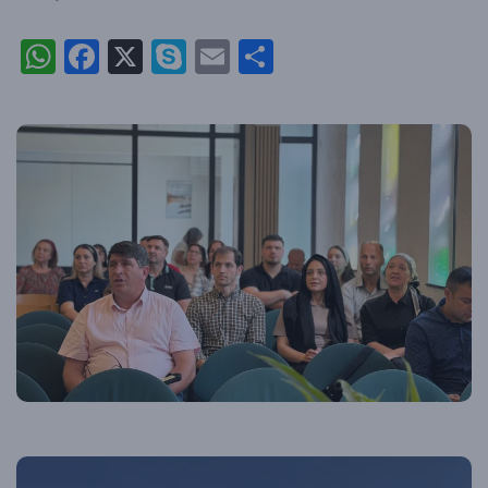
WhatsApp
Facebook
X
Skype
Email
Partajează