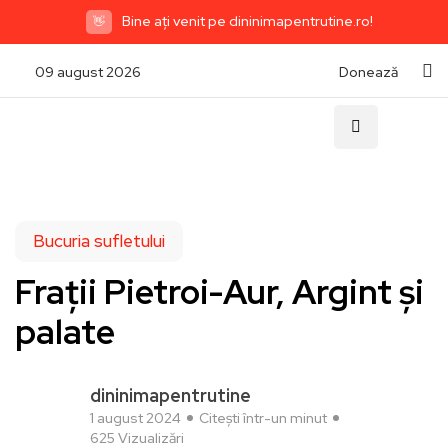
Bine ați venit pe dininimapentrutine.ro!
👋
09 august 2026
Donează
Bucuria sufletului
Frații Pietroi-Aur, Argint și
palate
dininimapentrutine
1 august 2024
Citești într-un minut
625 Vizualizări