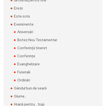
din inima pentru tine
Erezii
Este scris
Evenimente
Aniversări
Botez Nou Testamentar
Conferință tineret
Conferințe
Evanghelizare
Funeralii
Ordinări
Gândul bun de seară
Glume…
Hrană pentru… trup