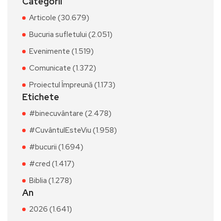
Categorii
Articole (30.679)
Bucuria sufletului (2.051)
Evenimente (1.519)
Comunicate (1.372)
Proiectul Împreună (1.173)
Etichete
#binecuvântare (2.478)
#CuvântulEsteViu (1.958)
#bucurii (1.694)
#cred (1.417)
Biblia (1.278)
An
2026 (1.641)