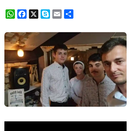
WhatsApp
Facebook
X
Skype
Email
Partajează