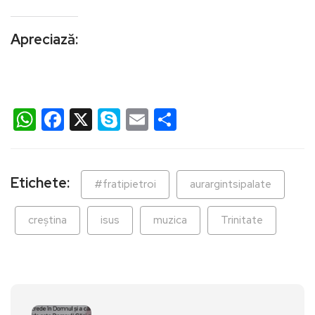
Apreciază:
WhatsApp
Facebook
X
Skype
Email
Partajează
Etichete:
#fratipietroi
aurargintsipalate
creștina
isus
muzica
Trinitate