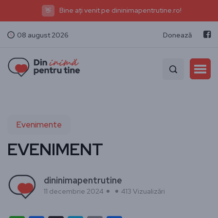
Bine ați venit pe dininimapentrutine.ro!
👋
08 august 2026
Donează
Evenimente
EVENIMENT
dininimapentrutine
11 decembrie 2024
413 Vizualizări