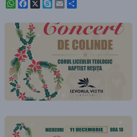
WhatsApp
Facebook
X
Skype
Email
Partajează