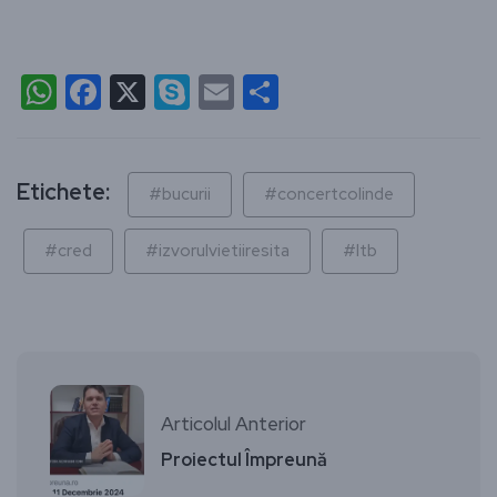
WhatsApp
Facebook
X
Skype
Email
Partajează
Etichete:
#bucurii
#concertcolinde
#cred
#izvorulvietiiresita
#ltb
Articolul Anterior
Proiectul Împreună