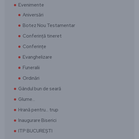
Evenimente
Aniversări
Botez Nou Testamentar
Conferință tineret
Conferințe
Evanghelizare
Funeralii
Ordinări
Gândul bun de seară
Glume…
Hrană pentru… trup
Inaugurare Biserici
ITP BUCUREȘTI