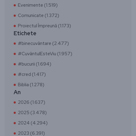
Evenimente (1.519)
Comunicate (1.372)
Proiectul Împreună (1.173)
Etichete
#binecuvântare (2.477)
#CuvântulEsteViu (1.957)
#bucurii (1.694)
#cred (1.417)
Biblia (1.278)
An
2026 (1.637)
2025 (3.478)
2024 (4.294)
2023 (6.391)