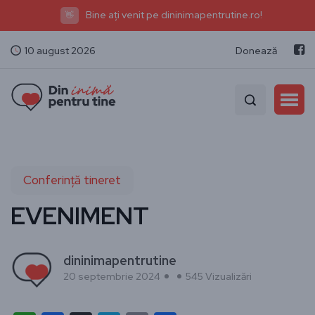
Bine ați venit pe dininimapentrutine.ro!
👋
10 august 2026
Donează
Conferință tineret
EVENIMENT
dininimapentrutine
20 septembrie 2024
545 Vizualizări