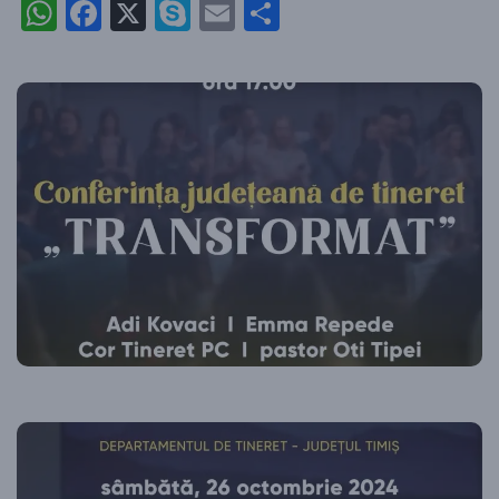
WhatsApp
Facebook
X
Skype
Email
Partajează