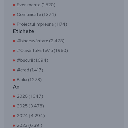
Evenimente (1.520)
Comunicate (1.374)
Proiectul Împreună (1.174)
Etichete
#binecuvântare (2.478)
#CuvântulEsteViu (1.960)
#bucurii (1.694)
#cred (1.417)
Biblia (1.278)
An
2026 (1.647)
2025 (3.478)
2024 (4.294)
2023 (6.391)