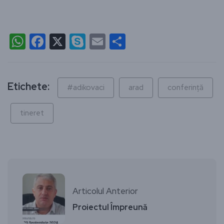
WhatsApp
Facebook
X
Skype
Email
Partajează
Etichete:
#adikovaci
arad
conferință
tineret
Articolul Anterior
Proiectul Împreună