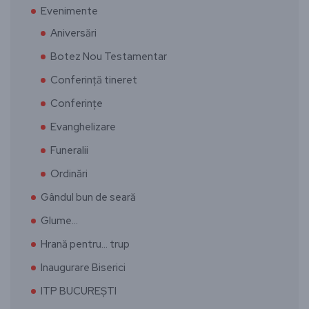
Evenimente
Aniversări
Botez Nou Testamentar
Conferință tineret
Conferințe
Evanghelizare
Funeralii
Ordinări
Gândul bun de seară
Glume…
Hrană pentru… trup
Inaugurare Biserici
ITP BUCUREȘTI