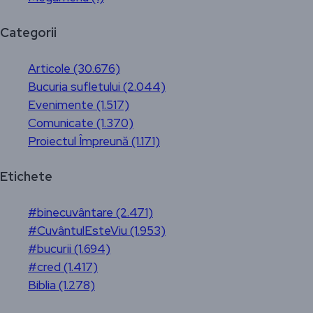
Categorii
Articole (30.676)
Bucuria sufletului (2.044)
Evenimente (1.517)
Comunicate (1.370)
Proiectul Împreună (1.171)
Etichete
#binecuvântare (2.471)
#CuvântulEsteViu (1.953)
#bucurii (1.694)
#cred (1.417)
Biblia (1.278)