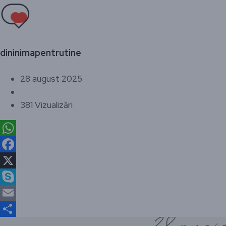
dininimapentrutine
28 august 2025
381 Vizualizări
WhatsApp
Facebook
X
Skype
Email
Partajează