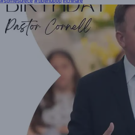
#somesurece
#tiberiupop
închinare