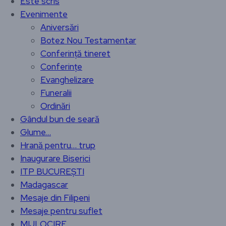
Este scris
Evenimente
Aniversări
Botez Nou Testamentar
Conferință tineret
Conferințe
Evanghelizare
Funeralii
Ordinări
Gândul bun de seară
Glume…
Hrană pentru… trup
Inaugurare Biserici
ITP BUCUREȘTI
Madagascar
Mesaje din Filipeni
Mesaje pentru suflet
MIJLOCIRE