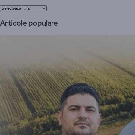
Arhivă
Articole populare