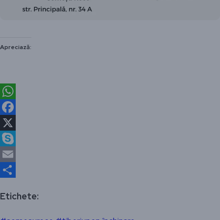
Apreciază:
WhatsApp
Facebook
X
Skype
Email
Partajează
Etichete: