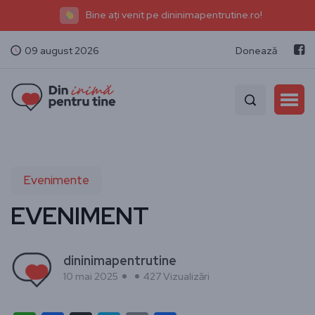
Bine ați venit pe dininimapentrutine.ro!
09 august 2026
Donează
Evenimente
EVENIMENT
dininimapentrutine
10 mai 2025
427 Vizualizări