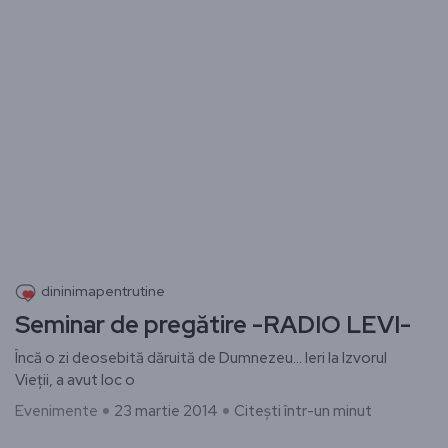
dininimapentrutine
Seminar de pregătire -RADIO LEVI-
Încă o zi deosebită dăruită de Dumnezeu… Ieri la Izvorul
Vieții, a avut loc o
Evenimente
23 martie 2014
Citești într-un minut