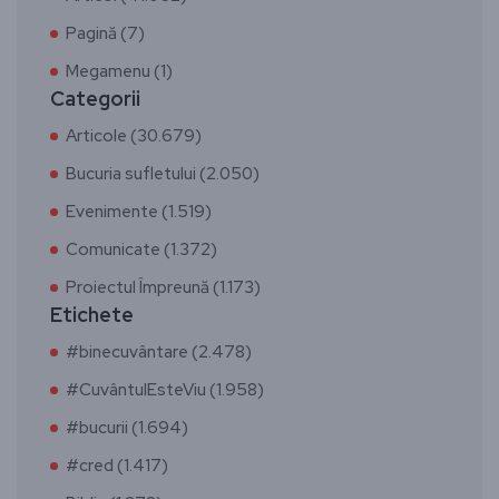
Pagină (7)
Megamenu (1)
Categorii
Articole (30.679)
Bucuria sufletului (2.050)
Evenimente (1.519)
Comunicate (1.372)
Proiectul Împreună (1.173)
Etichete
#binecuvântare (2.478)
#CuvântulEsteViu (1.958)
#bucurii (1.694)
#cred (1.417)