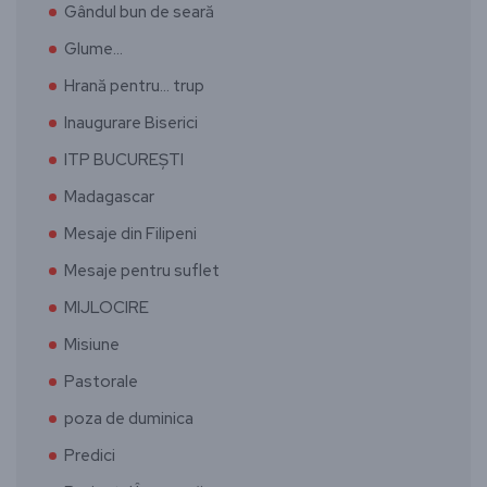
Gândul bun de seară
Glume…
Hrană pentru… trup
Inaugurare Biserici
ITP BUCUREȘTI
Madagascar
Mesaje din Filipeni
Mesaje pentru suflet
MIJLOCIRE
Misiune
Pastorale
poza de duminica
Predici