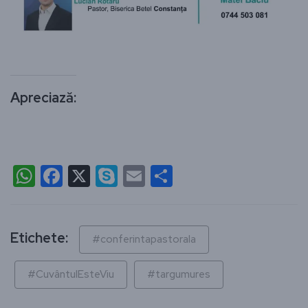
Apreciază:
WhatsApp
Facebook
X
Skype
Email
Partajează
Etichete:
#conferintapastorala
#CuvântulEsteViu
#targumures