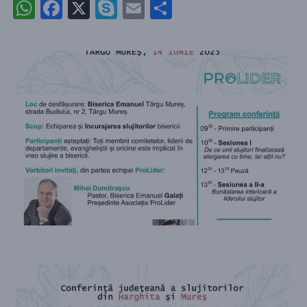
WhatsApp
Facebook
X
Skype
Email
Partajează