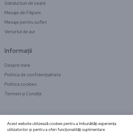
Gândul bun de seară
Mesaje din Filipeni
Mesaje pentru suflet
Versetul de aur
Informații
Despre mine
Politica de confidențialitate
Politica cookies
Termeni și Condiții
[email-subscribers-form id="1"]
Acest website utilizează cookies pentru a îmbunătăți experiența
utilizatorilor și pentru a oferi funcționalități suplimentare.