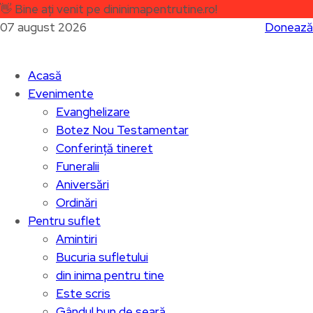
👋
Bine ați venit pe dininimapentrutine.ro!
07 august 2026
Donează
Acasă
Evenimente
Evanghelizare
Botez Nou Testamentar
Conferință tineret
Funeralii
Aniversări
Ordinări
Pentru suflet
Amintiri
Bucuria sufletului
din inima pentru tine
Este scris
Gândul bun de seară