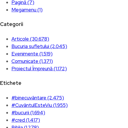
Pagină (7)
Megamenu (1)
Categorii
Articole (30.678)
Bucuria sufletului (2.045)
Evenimente (1.519)
Comunicate (1.371)
Proiectul Împreună (1.172)
Etichete
#binecuvântare (2.475)
#CuvântulEsteViu (1.955)
#bucurii (1.694)
#cred (1.417)
Biblia (1.278)