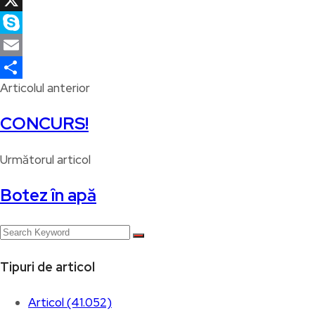
X
Skype
Email
Articolul anterior
Partajează
CONCURS!
Următorul articol
Botez în apă
Tipuri de articol
Articol (41.052)