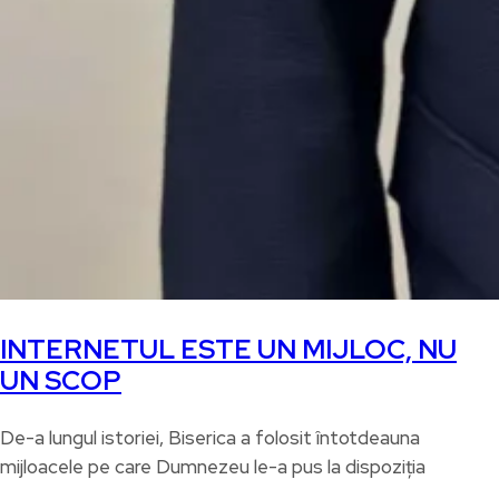
INTERNETUL ESTE UN MIJLOC, NU
UN SCOP
De-a lungul istoriei, Biserica a folosit întotdeauna
mijloacele pe care Dumnezeu le-a pus la dispoziția