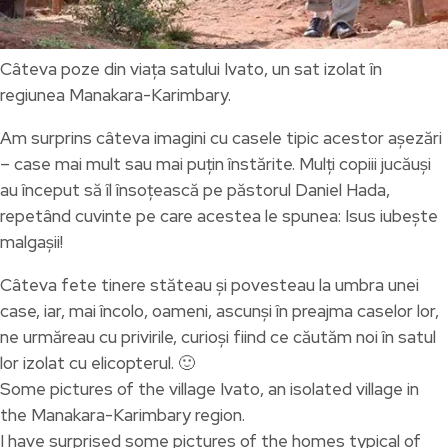
Câteva poze din viața satului Ivato, un sat izolat în
regiunea Manakara-Karimbary.
Am surprins câteva imagini cu casele tipic acestor așezări
– case mai mult sau mai puțin înstărite. Mulți copiii jucăuși
au început să îl însoțească pe păstorul Daniel Hada,
repetând cuvinte pe care acestea le spunea: Isus iubește
malgașii!
Câteva fete tinere stăteau și povesteau la umbra unei
case, iar, mai încolo, oameni, ascunși în preajma caselor lor,
ne urmăreau cu privirile, curioși fiind ce căutăm noi în satul
lor izolat cu elicopterul. 🙂
Some pictures of the village Ivato, an isolated village in
the Manakara-Karimbary region.
I have surprised some pictures of the homes typical of