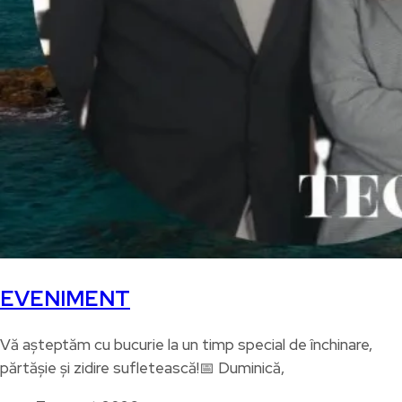
EVENIMENT
Vă așteptăm cu bucurie la un timp special de închinare,
părtășie și zidire sufletească!📅 Duminică,