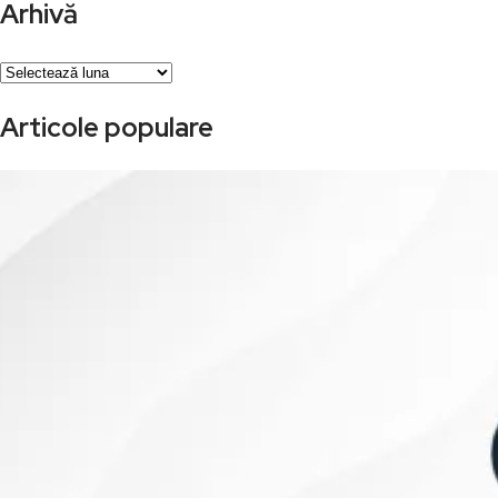
Arhivă
Arhivă
Articole populare