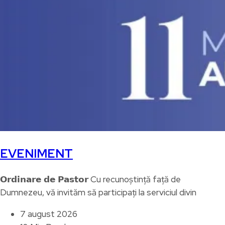
EVENIMENT
𝗢𝗿𝗱𝗶𝗻𝗮𝗿𝗲 𝗱𝗲 𝗣𝗮𝘀𝘁𝗼𝗿 Cu recunoștință față de
Dumnezeu, vă invităm să participați la serviciul divin
7 august 2026