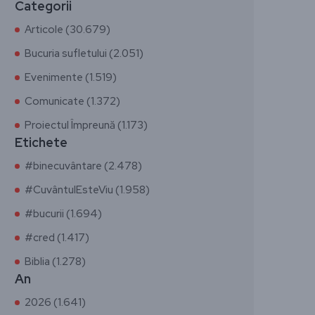
Categorii
Articole (30.679)
Bucuria sufletului (2.051)
Evenimente (1.519)
Comunicate (1.372)
Proiectul Împreună (1.173)
Etichete
#binecuvântare (2.478)
#CuvântulEsteViu (1.958)
#bucurii (1.694)
#cred (1.417)
Biblia (1.278)
An
2026 (1.641)