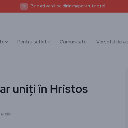
Bine ați venit pe dininimapentrutine.ro!
👋
te
Pentru suflet
Comunicate
Versetul de au
r uniți în Hristos
alizări