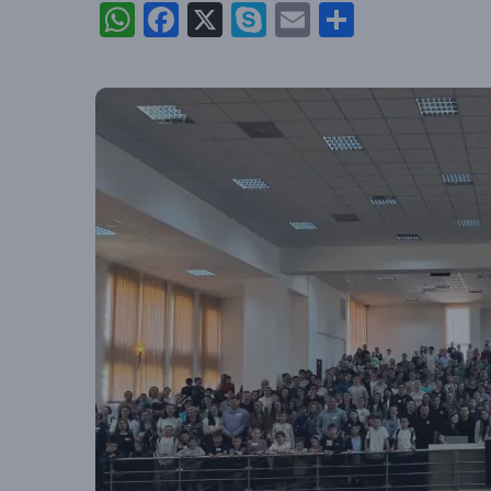
WhatsApp
Facebook
X
Skype
Email
Partajea