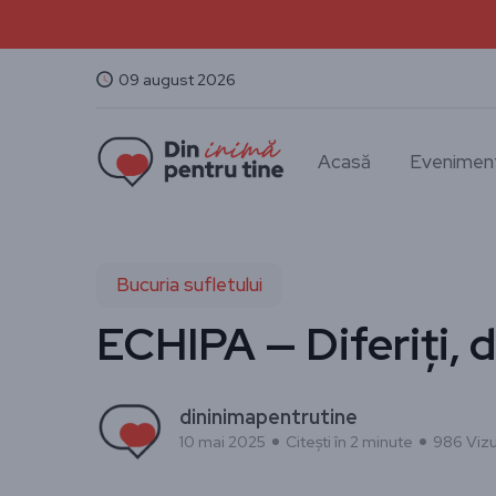
09 august 2026
Acasă
Evenimen
Bucuria sufletului
ECHIPA — Diferiți, da
dininimapentrutine
10 mai 2025
Citești în 2 minute
986 Vizu