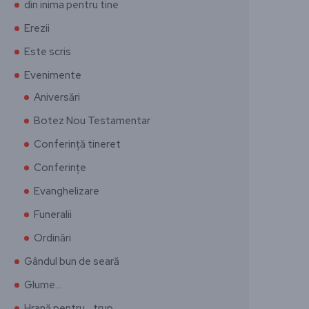
din inima pentru tine
Erezii
Este scris
Evenimente
Aniversări
Botez Nou Testamentar
Conferință tineret
Conferințe
Evanghelizare
Funeralii
Ordinări
Gândul bun de seară
Glume…
Hrană pentru… trup