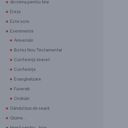
din inima pentru tine
Erezii
Este scris
Evenimente
Aniversări
Botez Nou Testamentar
Conferință tineret
Conferințe
Evanghelizare
Funeralii
Ordinări
Gândul bun de seară
Glume…
Hrană pentru… trup