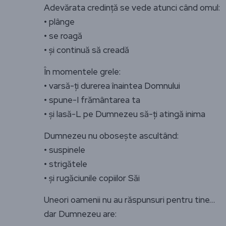
Adevărata credință se vede atunci când omul:
• plânge
• se roagă
• și continuă să creadă
În momentele grele:
• varsă-ți durerea înaintea Domnului
• spune-I frământarea ta
• și lasă-L pe Dumnezeu să-ți atingă inima
Dumnezeu nu obosește ascultând:
• suspinele
• strigătele
• și rugăciunile copiilor Săi
Uneori oamenii nu au răspunsuri pentru tine…
dar Dumnezeu are: