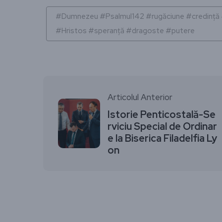
#Dumnezeu #Psalmul142 #rugăciune #credință #p
#Hristos #speranță #dragoste #putere
Articolul Anterior
Istorie Penticostală-Se
rviciu Special de Ordinar
e la Biserica Filadelfia Ly
on