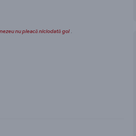
umnezeu nu pleacă niciodată gol
.
ză