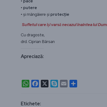
•
pace
•
putere
• și mângâiere și
protecție
Sufletul care își varsă necazul înaintea lui D
Cu dragoste,
drd. Ciprian Bârsan
Apreciază:
WhatsApp
Facebook
X
Skype
Email
Partajea
Etichete: