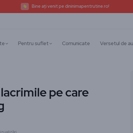
Bine ați venit pe dininimapentrutine.ro!
te
Pentru suflet
Comunicate
Versetul de au
acrimile pe care
g
zualizări