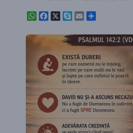
WhatsApp
Facebook
X
Skype
Email
Partajea