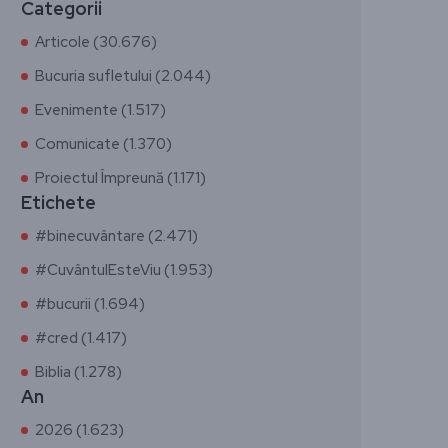
Categorii
Articole (30.676)
Bucuria sufletului (2.044)
Evenimente (1.517)
Comunicate (1.370)
Proiectul Împreună (1.171)
Etichete
#binecuvântare (2.471)
#CuvântulEsteViu (1.953)
#bucurii (1.694)
#cred (1.417)
Biblia (1.278)
An
2026 (1.623)