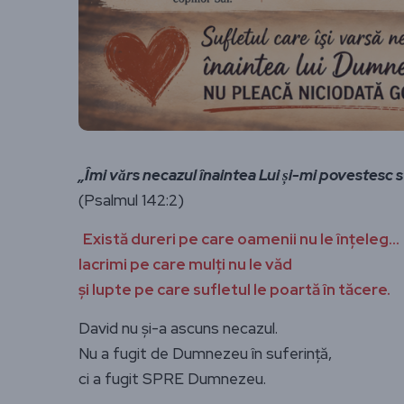
„Îmi vărs necazul înaintea Lui și-mi povestesc 
(Psalmul 142:2)
Există dureri pe care oamenii nu le înțeleg…
lacrimi pe care mulți nu le văd
și lupte pe care sufletul le poartă în tăcere.
David nu și-a ascuns necazul.
Nu a fugit de Dumnezeu în suferință,
ci a fugit SPRE Dumnezeu.