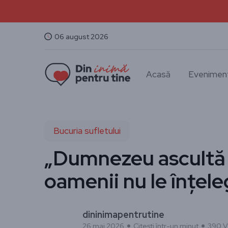
06 august 2026
Acasă
Evenimen
Bucuria sufletului
„Dumnezeu ascultă l
oamenii nu le înțele
dininimapentrutine
26 mai 2026
Citești într-un minut
390 Vi