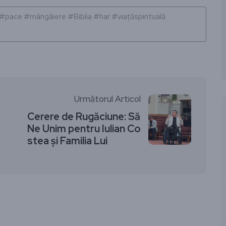
ace #mângâiere #Biblia #har #viațăspirituală
Următorul Articol
Cerere de Rugăciune: Să
Ne Unim pentru Iulian Co
stea și Familia Lui