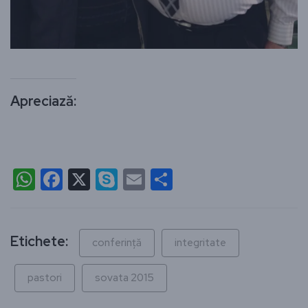
Apreciază:
WhatsApp
Facebook
X
Skype
Email
Partajează
Etichete:
conferință
integritate
pastori
sovata 2015