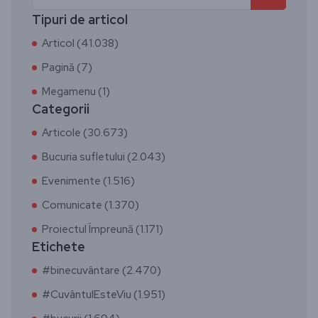
Tipuri de articol
Articol (41.038)
Pagină (7)
Megamenu (1)
Categorii
Articole (30.673)
Bucuria sufletului (2.043)
Evenimente (1.516)
Comunicate (1.370)
Proiectul Împreună (1.171)
Etichete
#binecuvântare (2.470)
#CuvântulEsteViu (1.951)