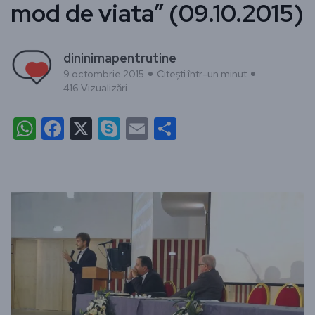
mod de viata” (09.10.2015)
dininimapentrutine
9 octombrie 2015
Citești într-un minut
416 Vizualizări
WhatsApp
Facebook
X
Skype
Email
Partajează