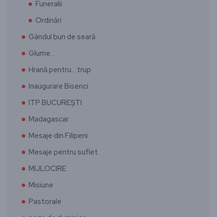
Funeralii
Ordinări
Gândul bun de seară
Glume…
Hrană pentru… trup
Inaugurare Biserici
ITP BUCUREȘTI
Madagascar
Mesaje din Filipeni
Mesaje pentru suflet
MIJLOCIRE
Misiune
Pastorale