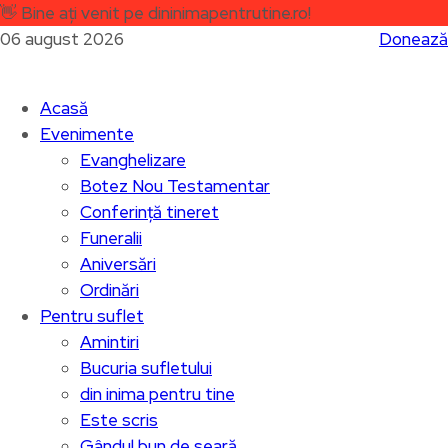
👋
Bine ați venit pe dininimapentrutine.ro!
06 august 2026
Donează
Acasă
Evenimente
Evanghelizare
Botez Nou Testamentar
Conferință tineret
Funeralii
Aniversări
Ordinări
Pentru suflet
Amintiri
Bucuria sufletului
din inima pentru tine
Este scris
Gândul bun de seară