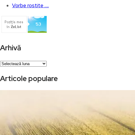
Vorbe rostite ….
Arhivă
Arhivă
Articole populare