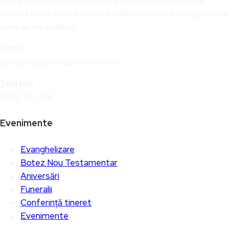
Fiecare rând este o mărturie a harului divin care mi-a
luminat calea și mi-a dăruit înțelepciunea să înțeleg că viața
este un dar prețios.
Email
contact@dininimapentrutine.ro
Telefon
0722 712 418
Evenimente
Evanghelizare
Botez Nou Testamentar
Aniversări
Funeralii
Conferință tineret
Evenimente