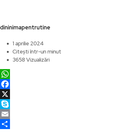
dininimapentrutine
1 aprilie 2024
Citești într-un minut
3658 Vizualizări
WhatsApp
Facebook
X
Skype
Email
Partajează