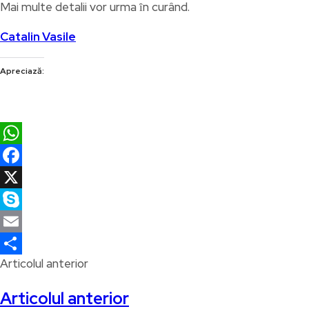
Mai multe detalii vor urma ȋn curând.
Catalin Vasile
Apreciază:
WhatsApp
Facebook
X
Skype
Email
Articolul anterior
Partajează
Articolul anterior