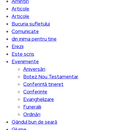
Amintiri
Articole
Articole
Bucuria sufletului
Comunicate
din inima pentru tine
Erezii
Este scris
Evenimente
Aniversări
Botez Nou Testamentar
Conferință tineret
Conferințe
Evanghelizare
Funeralii
Ordinări
Gândul bun de seară
Glume…