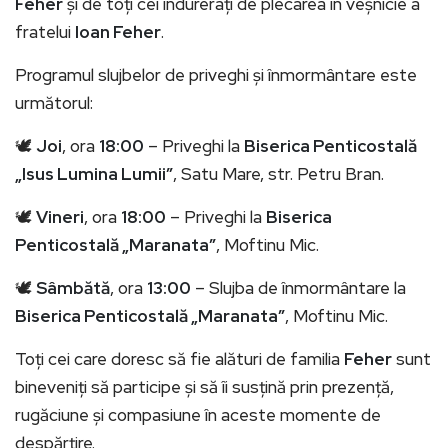
Feher
și de toți cei îndurerați de plecarea în veșnicie a
fratelui
Ioan Feher
.
Programul slujbelor de priveghi și înmormântare este
următorul:
🕊️
Joi
, ora
18:00
– Priveghi la
Biserica Penticostală
„Isus Lumina Lumii”
, Satu Mare, str. Petru Bran.
🕊️
Vineri
, ora
18:00
– Priveghi la
Biserica
Penticostală „Maranata”
, Moftinu Mic.
🕊️
Sâmbătă
, ora
13:00
– Slujba de înmormântare la
Biserica Penticostală „Maranata”
, Moftinu Mic.
Toți cei care doresc să fie alături de familia
Feher
sunt
bineveniți să participe și să îi susțină prin prezență,
rugăciune și compasiune în aceste momente de
despărțire.