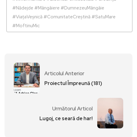
#Nădejde #Mângâiere #DumnezeuMângâie
#ViațaVeșnică #ComunitateCreștină #SatuMare
#MoftinuMic
Articolul Anterior
Proiectul Împreună (181)
Următorul Articol
Lugoj, ce seară de har!