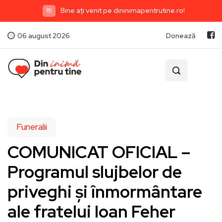
Bine ați venit pe dininimapentrutine.ro!
👋
06 august 2026
Donează
Funeralii
COMUNICAT OFICIAL –
Programul slujbelor de
priveghi și înmormântare
ale fratelui Ioan Feher