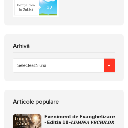
Arhivă
Articole populare
𝗘𝘃𝗲𝗻𝗶𝗺𝗲𝗻𝘁 𝗱𝗲 𝗘𝘃𝗮𝗻𝗴𝗵𝗲𝗹𝗶𝘇𝗮𝗿𝗲
• 𝗘𝗱𝗶𝘁𝗶𝗮 𝟭𝟴-𝑳𝑼𝑴𝑰𝑵𝑨 𝑽𝑬𝑪𝑯𝑰𝑳𝑶𝑹