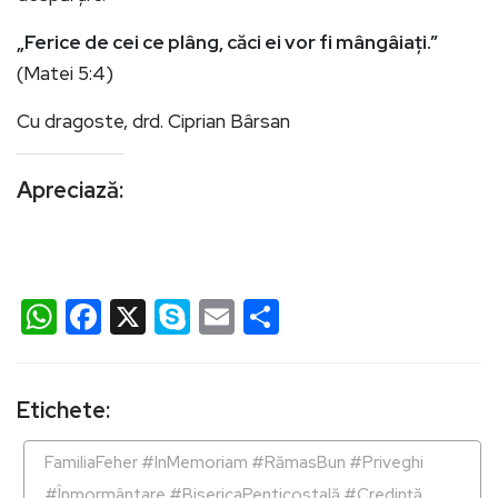
„Ferice de cei ce plâng, căci ei vor fi mângâiați.”
(Matei 5:4)
Cu dragoste, drd. Ciprian Bârsan
Apreciază:
WhatsApp
Facebook
X
Skype
Email
Partajează
Etichete:
FamiliaFeher #InMemoriam #RămasBun #Priveghi
#Înmormântare #BisericaPenticostală #Credință