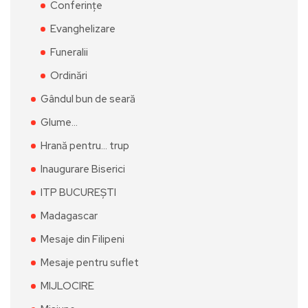
Conferințe
Evanghelizare
Funeralii
Ordinări
Gândul bun de seară
Glume…
Hrană pentru… trup
Inaugurare Biserici
ITP BUCUREȘTI
Madagascar
Mesaje din Filipeni
Mesaje pentru suflet
MIJLOCIRE