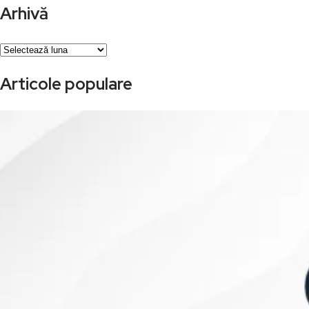
Arhivă
Arhivă
Articole populare