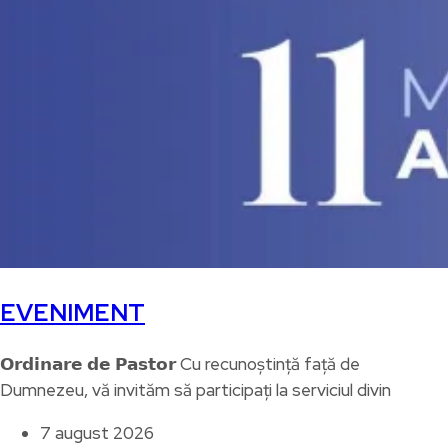
EVENIMENT
𝗢𝗿𝗱𝗶𝗻𝗮𝗿𝗲 𝗱𝗲 𝗣𝗮𝘀𝘁𝗼𝗿 Cu recunoștință față de
Dumnezeu, vă invităm să participați la serviciul divin
7 august 2026