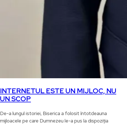
INTERNETUL ESTE UN MIJLOC, NU
UN SCOP
De-a lungul istoriei, Biserica a folosit întotdeauna
mijloacele pe care Dumnezeu le-a pus la dispoziția