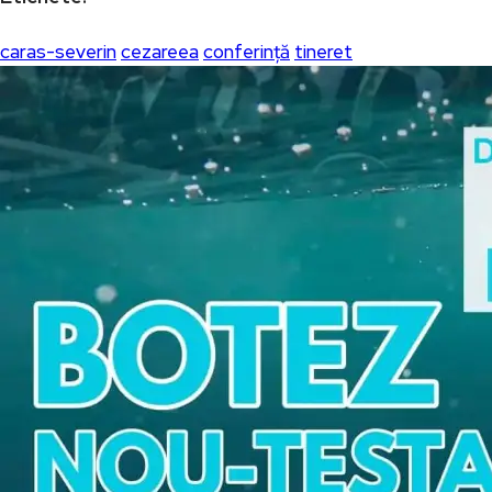
caras-severin
cezareea
conferință
tineret