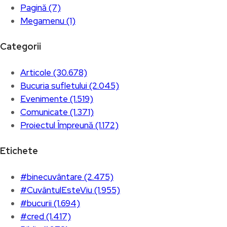
Pagină (7)
Megamenu (1)
Categorii
Articole (30.678)
Bucuria sufletului (2.045)
Evenimente (1.519)
Comunicate (1.371)
Proiectul Împreună (1.172)
Etichete
#binecuvântare (2.475)
#CuvântulEsteViu (1.955)
#bucurii (1.694)
#cred (1.417)