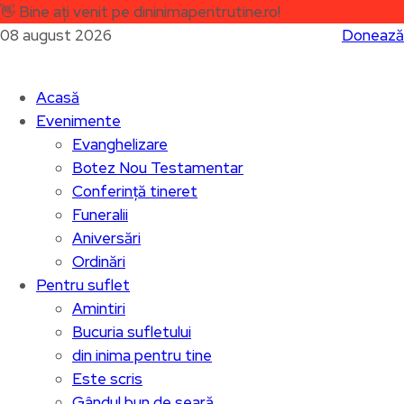
👋
Bine ați venit pe dininimapentrutine.ro!
08 august 2026
Donează
Acasă
Evenimente
Evanghelizare
Botez Nou Testamentar
Conferință tineret
Funeralii
Aniversări
Ordinări
Pentru suflet
Amintiri
Bucuria sufletului
din inima pentru tine
Este scris
Gândul bun de seară