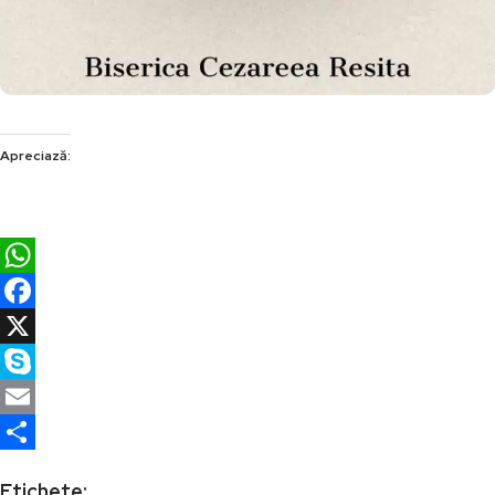
Apreciază:
WhatsApp
Facebook
X
Skype
Email
Partajează
Etichete: