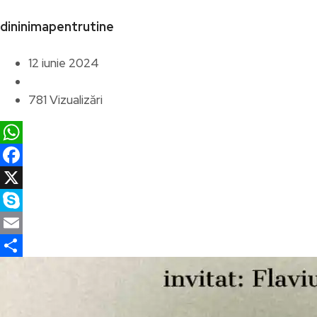
dininimapentrutine
12 iunie 2024
781 Vizualizări
WhatsApp
Facebook
X
Skype
Email
Partajează